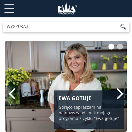
1
2
EWA GOTUJE
Gorąco zapraszam na
najnowszy odcinek mojego
programu z cyklu "Ewa gotuje"