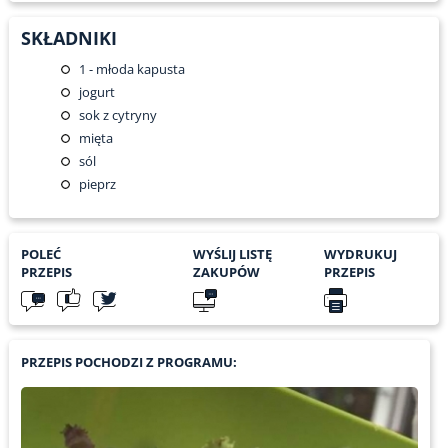
SKŁADNIKI
1
- młoda kapusta
jogurt
sok z cytryny
mięta
sól
pieprz
POLEĆ
WYŚLIJ LISTĘ
WYDRUKUJ
PRZEPIS
ZAKUPÓW
PRZEPIS
PRZEPIS POCHODZI Z PROGRAMU: