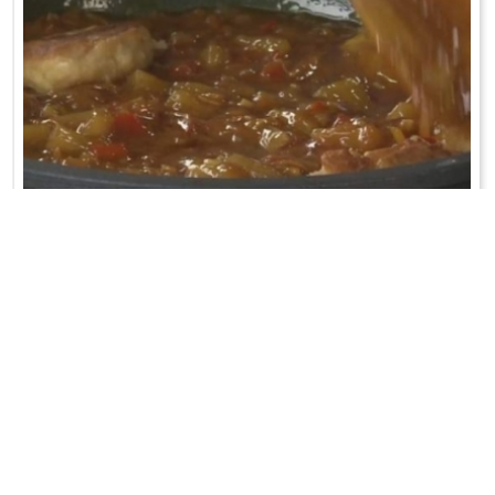
RYBA W SOSIE SŁODKO-KWAŚNYM
Filety rybne rozmrozić, osuszyć na papierowym ręczniku, podzielić
na mniejsze kawałki ...
WRÓĆ DO LISTY PRZEPISÓW
KONTAKT
PR & MEDIA MANAGER
Promiss Ewa Wachowicz
Ada Ginał-Zwolińska
30-320 Kraków
ada@ginalzwolinska.com