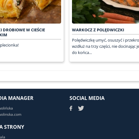
I DROBIOWE W CIEŚCIE
WARKOCZ Z POLĘDWICZKI
KIM
Polędwiczkę umyć, osuszyć i przekro
plecionka!
wzdłuż na trzy części, nie docinając 
do końca...
DIA MANAGER
SOCIAL MEDIA
wolińska
olinska.com
A STRONY
ala