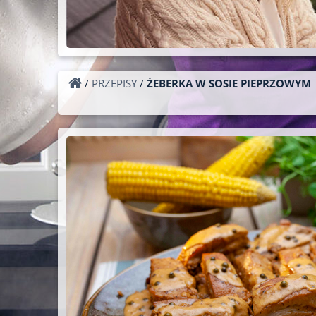
/
PRZEPISY
/
ŻEBERKA W SOSIE PIEPRZOWYM