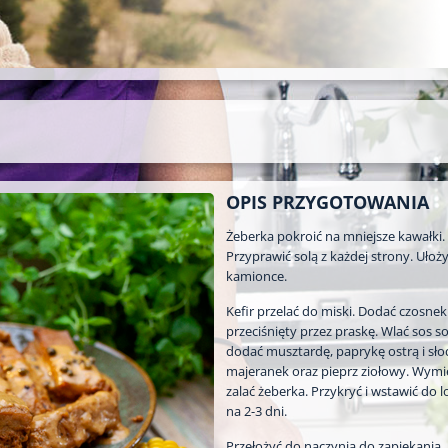
OPIS PRZYGOTOWANIA
Żeberka pokroić na mniejsze kawałki.
Przyprawić solą z każdej strony. Ułoż
kamionce.
Kefir przelać do miski. Dodać czosnek
przeciśnięty przez praskę. Wlać sos s
dodać musztardę, paprykę ostrą i sło
majeranek oraz pieprz ziołowy. Wymie
zalać żeberka. Przykryć i wstawić do 
na 2-3 dni.
Przełożyć do naczynia do zapiekania.