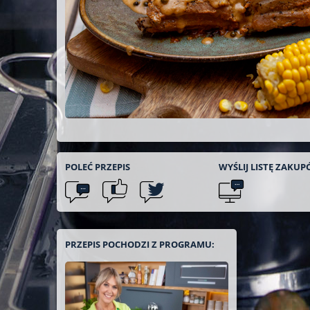
POLEĆ
PRZEPIS
WYŚLIJ LISTĘ
ZAKUP
PRZEPIS POCHODZI Z PROGRAMU: