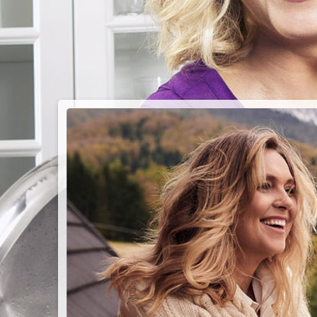
PIEC
CHMU
Przepisy n