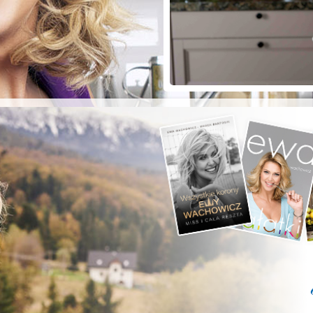
ZYSTE POD
RKĄ!
a grilla;-)