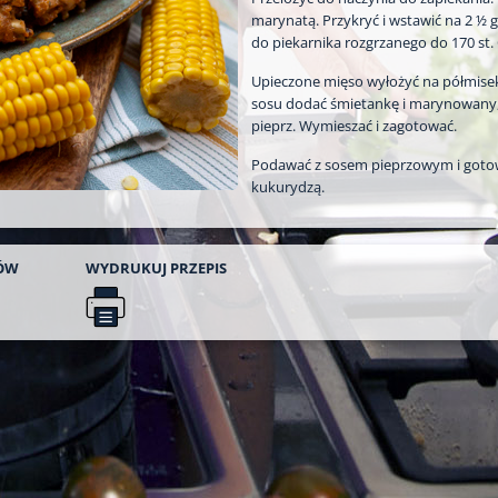
marynatą. Przykryć i wstawić na 2 ½ 
do piekarnika rozgrzanego do 170 st. 
Upieczone mięso wyłożyć na półmise
sosu dodać śmietankę i marynowany,
pieprz. Wymieszać i zagotować.
Podawać z sosem pieprzowym i got
kukurydzą.
ÓW
WYDRUKUJ
PRZEPIS