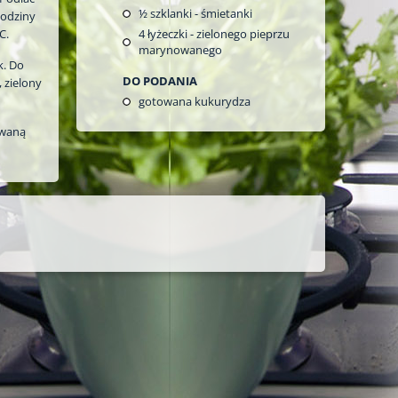
½
szklanki - śmietanki
godziny
C.
4
łyżeczki - zielonego pieprzu
marynowanego
k. Do
DO PODANIA
 zielony
gotowana kukurydza
owaną