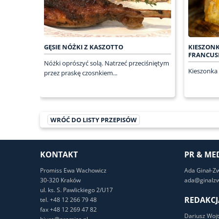
GĘSIE NÓŻKI Z KASZOTTO
KIESZONK
FRANCUS
Nóżki oprószyć solą. Natrzeć przeciśniętym
Kieszonka 
przez praskę czosnkiem...
WRÓĆ DO LISTY PRZEPISÓW
KONTAKT
PR & ME
Promiss Ewa Wachowicz
Ada Ginał-Z
30-320 Kraków
ada@ginalzw
ul. ks. S. Pawlickiego 2/U17
REDAKCJ
tel. +48 12 266 79 48
fax +48 12 269 47 82
Dariusz Wojt