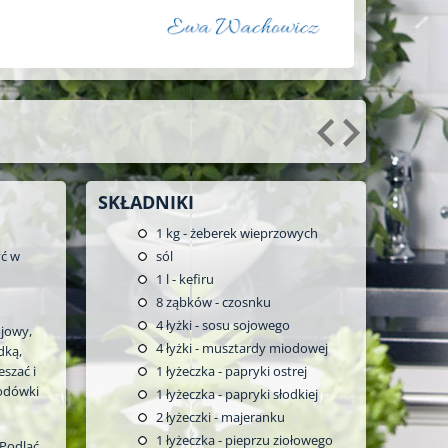
SKŁADNIKI
1
kg - żeberek wieprzowych
yć w
sól
1
l - kefiru
8
ząbków - czosnku
4
łyżki - sosu sojowego
ojowy,
4
łyżki - musztardy miodowej
dką,
szać i
1
łyżeczka - papryki ostrej
lodówki
1
łyżeczka - papryki słodkiej
2
łyżeczki - majeranku
1
łyżeczka - pieprzu ziołowego
 Podlać