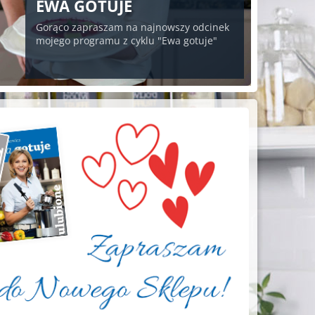
EWA GOTUJE
Gorąco zapraszam na najnowszy odcinek
mojego programu z cyklu "Ewa gotuje"