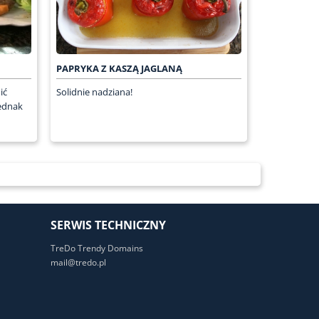
PAPRYKA Z KASZĄ JAGLANĄ
ić
Solidnie nadziana!
jednak
SERWIS TECHNICZNY
TreDo Trendy Domains
mail@tredo.pl