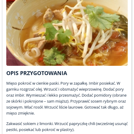
OPIS PRZYGOTOWANIA
Mięso pokroić w cienkie paski. Pory w zapałkę. Imbir posiekać. W
garnku rozgrzać olej. Wrzucić i obsmażyć wieprzowinę. Dodać pory
oraz imbir. Wymieszać i lekko przesmażyć. Dodać pomidory (obrane
ze skórki i pokrojone – sam miąższ). Przyprawić sosem rybnym oraz
sojowym. Wlać rosół. Wrzucić liście laurowe. Gotować tak długo, aż
mięso zmięknie.
Zakwasić sokiem z limonki. Wrzucić papryczkę chili (wcześniej usunąć
pestki, posiekać lub pokroić w plastry).