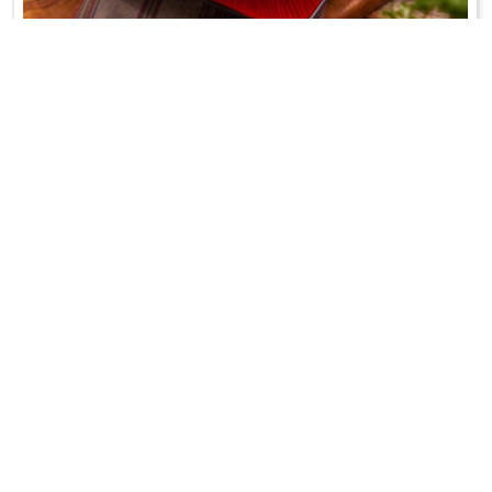
ZUPA FASOLOWA
Piękny Jaś, żeberka i jarzynka;-)
WRÓĆ DO LISTY PRZEPISÓW
KONTAKT
PR & MEDIA MANAGER
Promiss Ewa Wachowicz
Ada Ginał-Zwolińska
30-320 Kraków
ada@ginalzwolinska.com
ul. ks. S. Pawlickiego 2/U17
REDAKCJA STRONY
tel. +48 12 266 79 48
Dariusz Wojtala
fax +48 12 269 47 82
darek@promiss.pl
biuro@promiss.pl
SERWIS TECHNICZNY
SOCIAL MEDIA
TreDo Trendy Domains
mail@tredo.pl
Copyright © 2014 - 2024 Ewa Wachowicz. All rights reserved.
Polityka prywatności