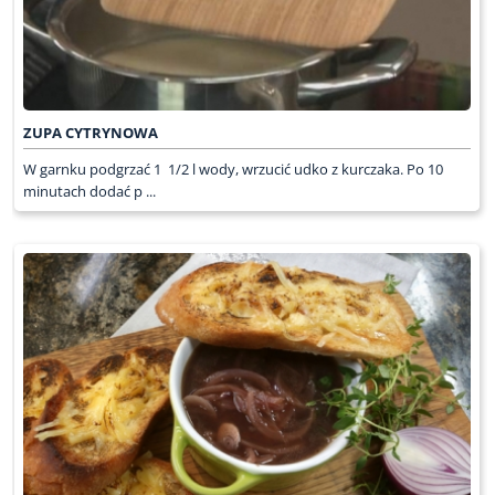
ZUPA CYTRYNOWA
W garnku podgrzać 1 1/2 l wody, wrzucić udko z kurczaka. Po 10
minutach dodać p ...