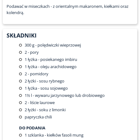
Podawać w miseczkach - z orientalnym makaronem, kiełkami oraz
kolendrą.
SKŁADNIKI
300
g - polędwiczki wieprzowej
2
- pory
1
łyżka - posiekanego imbiru
1
łyżka - oleju arachidowego
2
- pomidory
2
łyżki - sosu rybnego
1
łyżka - sosu sojowego
1½
l - wywaru jarzynowego lub drobiowego
2
- liście laurowe
2
łyżki - soku z limonki
papryczka chili
DO PODANIA
1
szklanka - kiełków fasoli mung