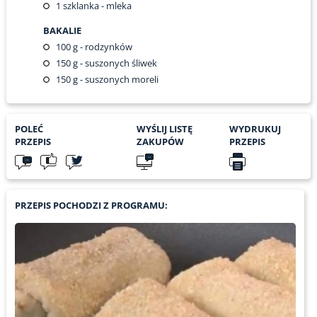
1
szklanka - mleka
BAKALIE
100
g - rodzynków
150
g - suszonych śliwek
150
g - suszonych moreli
POLEĆ
WYŚLIJ LISTĘ
WYDRUKUJ
PRZEPIS
ZAKUPÓW
PRZEPIS
PRZEPIS POCHODZI Z PROGRAMU: