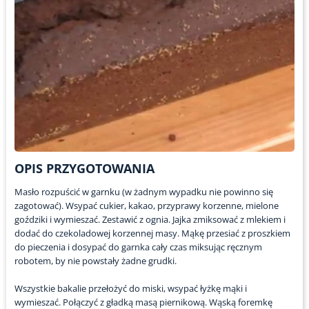
OPIS PRZYGOTOWANIA
Masło rozpuścić w garnku (w żadnym wypadku nie powinno się
zagotować). Wsypać cukier, kakao, przyprawy korzenne, mielone
goździki i wymieszać. Zestawić z ognia. Jajka zmiksować z mlekiem i
dodać do czekoladowej korzennej masy. Mąkę przesiać z proszkiem
do pieczenia i dosypać do garnka cały czas miksując ręcznym
robotem, by nie powstały żadne grudki.
Wszystkie bakalie przełożyć do miski, wsypać łyżkę mąki i
wymieszać. Połączyć z gładką masą piernikową. Wąską foremkę