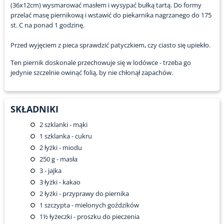
(36x12cm) wysmarować masłem i wysypać bułką tartą. Do formy
przelać masę piernikową i wstawić do piekarnika nagrzanego do 175
st. C na ponad 1 godzinę.
Przed wyjęciem z pieca sprawdzić patyczkiem, czy ciasto się upiekło.
Ten piernik doskonale przechowuje się w lodówce - trzeba go
jedynie szczelnie owinąć folią, by nie chłonął zapachów.
SKŁADNIKI
2
szklanki - mąki
1
szklanka - cukru
2
łyżki - miodu
250
g - masła
3
- jajka
3
łyżki - kakao
2
łyżki - przyprawy do piernika
1
szczypta - mielonych goździków
1½
łyżeczki - proszku do pieczenia