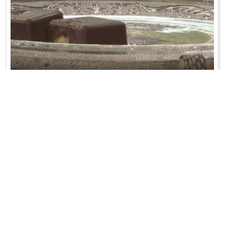
CZEKOLADKI POMARAŃCZOWE
Czekoladę rozpuścić w kąpieli wodnej. Pędzelkiem dokładnie
rozprowadzić w każdym zaka ...
WRÓĆ DO LISTY PRZEPISÓW
KONTAKT
PR & MEDIA MANAGER
Promiss Ewa Wachowicz
Ada Ginał-Zwolińska
30-320 Kraków
ada@ginalzwolinska.com
ul. ks. S. Pawlickiego 2/U17
REDAKCJA STRONY
tel. +48 12 266 79 48