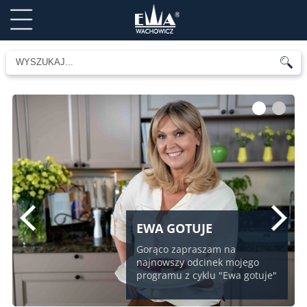
1
2
EWA GOTUJE
Gorąco zapraszam na
najnowszy odcinek mojego
programu z cyklu "Ewa gotuje"