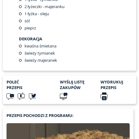
2
łyżeczki - majeranku
1
łyżka - oleju
sól
pieprz
DEKORACJA
kwaśna śmietana
świeży tymianek
świeży majeranek
POLEĆ
WYŚLIJ LISTĘ
WYDRUKUJ
PRZEPIS
ZAKUPÓW
PRZEPIS
PRZEPIS POCHODZI Z PROGRAMU: