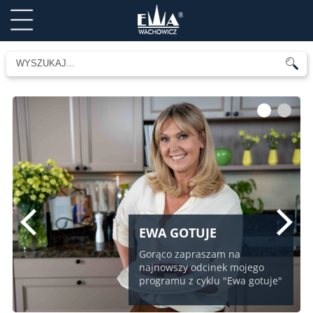
1
2
EWA GOTUJE
Gorąco zapraszam na
najnowszy odcinek mojego
programu z cyklu "Ewa gotuje"