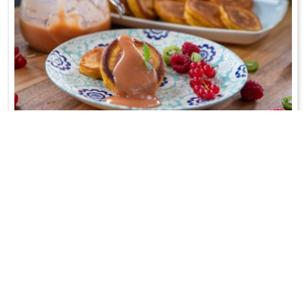
PLACUSZKI Z DYNI
Na słodko;-)
WRÓĆ DO LISTY PRZEPISÓW
KONTAKT
PR & MEDIA MANAGER
Promiss Ewa Wachowicz
Ada Ginał-Zwolińska
30-320 Kraków
ada@ginalzwolinska.com