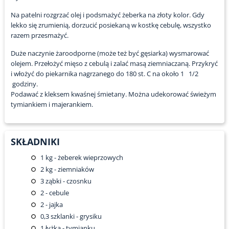
Na patelni rozgrzać olej i podsmażyć żeberka na złoty kolor. Gdy
lekko się zrumienią, dorzucić posiekaną w kostkę cebulę, wszystko
razem przesmażyć.
Duże naczynie żaroodporne (może też być gęsiarka) wysmarować
olejem. Przełożyć mięso z cebulą i zalać masą ziemniaczaną. Przykryć
i włożyć do piekarnika nagrzanego do 180 st. C na około 1 1/2
godziny.
Podawać z kleksem kwaśnej śmietany. Można udekorować świeżym
tymiankiem i majerankiem.
SKŁADNIKI
1
kg - żeberek wieprzowych
2
kg - ziemniaków
3
ząbki - czosnku
2
- cebule
2
- jajka
0,3
szklanki - grysiku
1
łyżka - tymianku