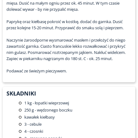
mięsa. Dusić na małym ogniu przez ok. 45 minut. W tym czasie
dolewać wywar - by nie przypalić mięsa.
Paprykę oraz kiełbasę pokroić w kostkę, dodać do garnka. Dusić
przez kolejne 15-20 minut. Przyprawić do smaku solą i pieprzem.
Naczynie żaroodporne wysmarować masłem i przełożyć do niego
zawartość garnka. Ciasto francuskie lekko rozwałkować i przykryć
nim gulasz. Posmarować roztrzepanym jajkiem. Nakłuć widelcem.
Zapiec w piekarniku nagrzanym do 180 st. C - ok. 25 minut.
Podawać ze świeżym pieczywem.
SKŁADNIKI
1
kg - łopatki wieprzowej
250
g - wędzonego boczku
kawałek kiełbasy
3
- cebule
4
- czosnki