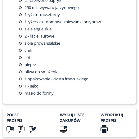
2
- czerwone papryki
250
ml - wywaru jarzynowego
1
łyżka - musztardy
1
łyżeczka - domowej mieszanki przypraw
ziele angielskie
2
- liście laurowe
zioła prowansalskie
chili
sól
pieprz
oliwa do smażenia
1
opakowanie - ciasta francuskiego
1
- jajko
masło do formy
POLEĆ
WYŚLIJ LISTĘ
WYDRUKUJ
PRZEPIS
ZAKUPÓW
PRZEPIS