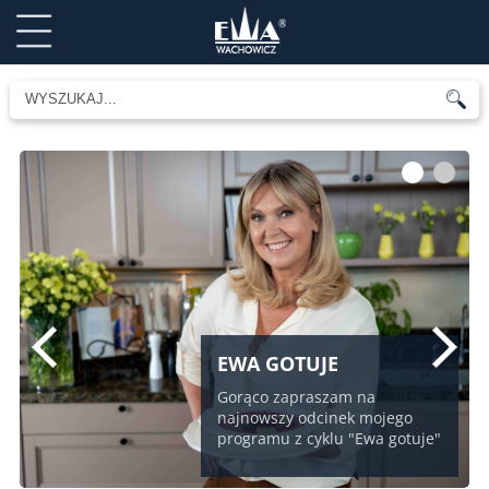
1
2
EWA GOTUJE
Gorąco zapraszam na
najnowszy odcinek mojego
programu z cyklu "Ewa gotuje"