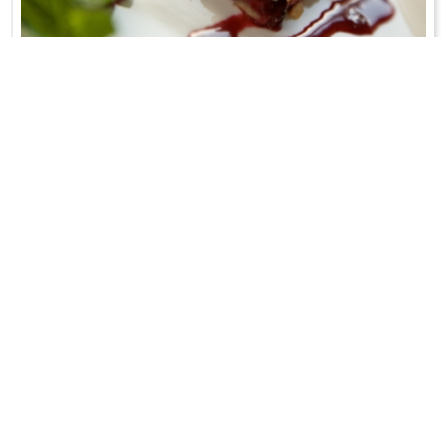
CIASTO FRANCUSKIE Z ROSTEREM ŚLIWKOWYM
W płatkach migdałów!
WRÓĆ DO LISTY PRZEPISÓW
KONTAKT
PR & MEDIA MANAGER
Promiss Ewa Wachowicz
Ada Ginał-Zwolińska
30-320 Kraków
ada@ginalzwolinska.com
ul. ks. S. Pawlickiego 2/U17
REDAKCJA STRONY
tel. +48 12 266 79 48
Dariusz Wojtala
fax +48 12 269 47 82
darek@promiss.pl
biuro@promiss.pl
SERWIS TECHNICZNY
SOCIAL MEDIA
TreDo Trendy Domains
mail@tredo.pl