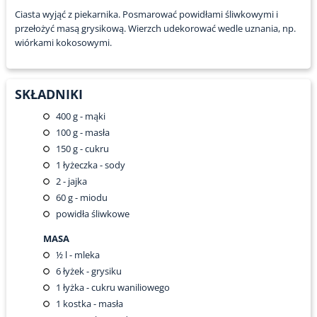
Ciasta wyjąć z piekarnika. Posmarować powidłami śliwkowymi i
przełożyć masą grysikową. Wierzch udekorować wedle uznania, np.
wiórkami kokosowymi.
SKŁADNIKI
400
g - mąki
100
g - masła
150
g - cukru
1
łyżeczka - sody
2
- jajka
60
g - miodu
powidła śliwkowe
MASA
½
l - mleka
6
łyżek - grysiku
1
łyżka - cukru waniliowego
1
kostka - masła