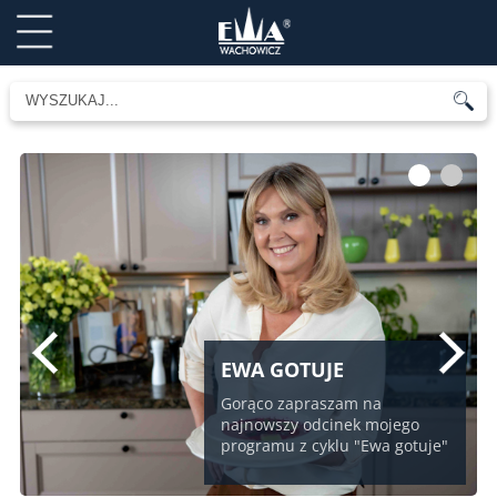
1
2
EWA GOTUJE
Gorąco zapraszam na
najnowszy odcinek mojego
programu z cyklu "Ewa gotuje"