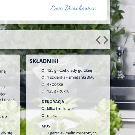
SKŁADNIKI
125
g - czekolady gorzkiej
aną
1
szklanka - śmietanki 36%
4
- żółtka
lać
125
g - cukru
jąc.
i ubijać
DEKORACJA
kilka truskawek
mięta
ć do
MUS
Gdy się
3
garście - malin mrożonych