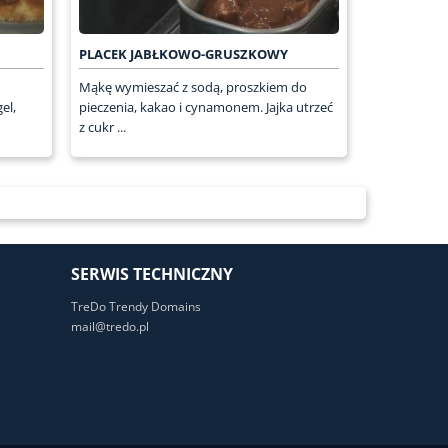
PLACEK JABŁKOWO-GRUSZKOWY
Mąkę wymieszać z sodą, proszkiem do
el,
pieczenia, kakao i cynamonem. Jajka utrzeć
z cukr ...
SERWIS TECHNICZNY
TreDo Trendy Domains
mail@tredo.pl