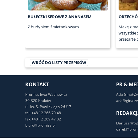
BUŁECZKI SEROWE Z ANANASEM
ORZECH
Z budyniem śmietankowym...
Mąkę z ma
wszystkie 
przetarte p
WRÓĆ DO LISTY PRZEPISÓW
KONTAKT
PR & ME
Promiss Ewa Wachowicz
Ada Ginał-Z
30-320 Kraków
ada@ginalzw
ul. ks. S. Pawlickiego 2/U17
REDAKCJ
tel. +48 12 266 79 48
fax +48 12 269 47 82
Dariusz Wojt
biuro@promiss.pl
darek@promi