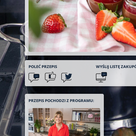
POLEĆ
PRZEPIS
WYŚLIJ LISTĘ
ZAKUP
PRZEPIS POCHODZI Z PROGRAMU: