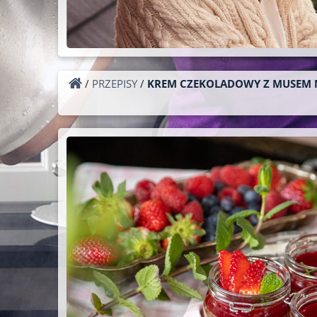
/
PRZEPISY
/
KREM CZEKOLADOWY Z MUSEM