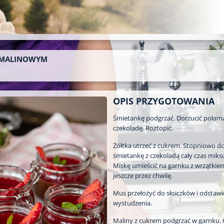
 MALINOWYM
OPIS PRZYGOTOWANIA
Śmietankę podgrzać. Dorzucić połam
czekoladę. Roztopić.
Żółtka utrzeć z cukrem. Stopniowo do
śmietankę z czekoladą cały czas miksu
Miskę umieścić na garnku z wrzątkiem 
jeszcze przez chwilę.
Mus przełożyć do słoiczków i odstawi
wystudzenia.
Maliny z cukrem podgrzać w garnku. 