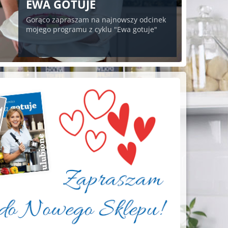
EWA GOTUJE
Gorąco zapraszam na najnowszy odcinek
mojego programu z cyklu "Ewa gotuje"