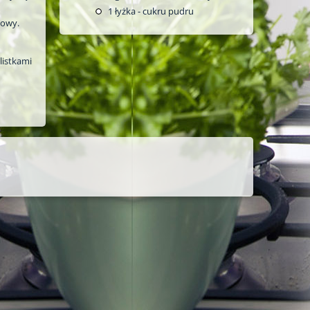
1
łyżka - cukru pudru
dowy.
listkami