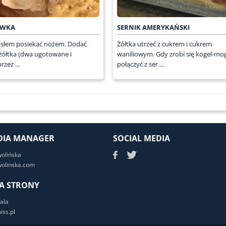
ÓWKA
SERNIK AMERYKAŃSKI
słem posiekać nożem. Dodać
Żółtka utrzeć z cukrem i cukrem
żółtka (dwa ugotowane i
waniliowym. Gdy zrobi się kogel-mog
rzez ...
połączyć z ser ...
DIA MANAGER
SOCIAL MEDIA
wolińska
olinska.com
A STRONY
ala
ss.pl