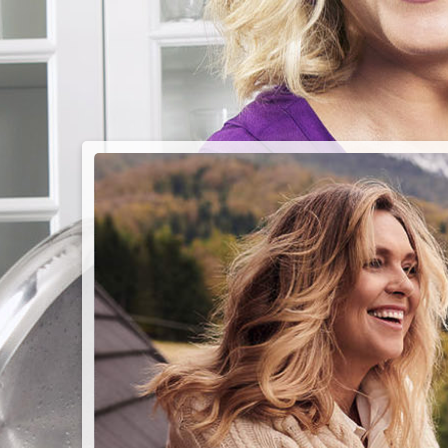
PIEC
CHMU
Przepisy n