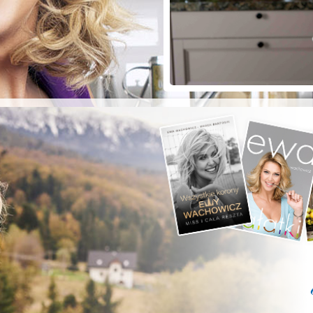
ZYSTE POD
RKĄ!
a grilla;-)