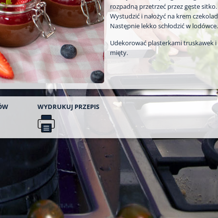
rozpadną przetrzeć przez gęste sitko.
Wystudzić i nałożyć na krem czekola
Następnie lekko schłodzić w lodówce.
Udekorować plasterkami truskawek i 
mięty.
ÓW
WYDRUKUJ
PRZEPIS