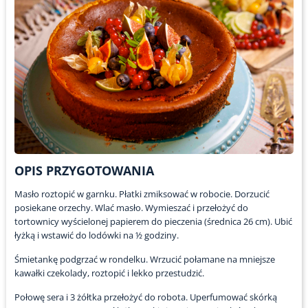
OPIS PRZYGOTOWANIA
Masło roztopić w garnku. Płatki zmiksować w robocie. Dorzucić
posiekane orzechy. Wlać masło. Wymieszać i przełożyć do
tortownicy wyścielonej papierem do pieczenia (średnica 26 cm). Ubić
łyżką i wstawić do lodówki na ½ godziny.
Śmietankę podgrzać w rondelku. Wrzucić połamane na mniejsze
kawałki czekolady, roztopić i lekko przestudzić.
Połowę sera i 3 żółtka przełożyć do robota. Uperfumować skórką