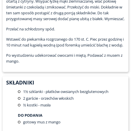
otartą z cytryny. Wsypać łyżkę mąki ziemniaczanej, wlać połowę
śmietanki z czekoladą i zmiksować. Przełożyć do miski. Dokładnie w
ten sam sposób postąpić z drugą porcją składników. Do tak
przygotowanej masy serowej dodać pianę ubitą z białek. Wymieszać.
Przelać na schłodzony spód.
Wstawić do piekarnika rozgrzanego do 170 st. C. Piec przez godzinę i
10 minut nad kąpielą wodną (pod foremką umieścić blachę z wodą).
Po wystudzeniu udekorować owocami i miętą. Podawać z musem z
mango.
SKŁADNIKI
1½
szklanki - płatków owsianych bezglutenowych
2
garście - orzechów włoskich
½
kostki - masła
DO PODANIA
gotowy mus z mango