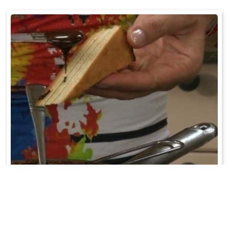
SĘKACZ Z PIEKARNIKA
Białka oddzielić od żółtek. Miękkie masło utrzeć z cukrem pudrem i
cukrem waniliowym ...