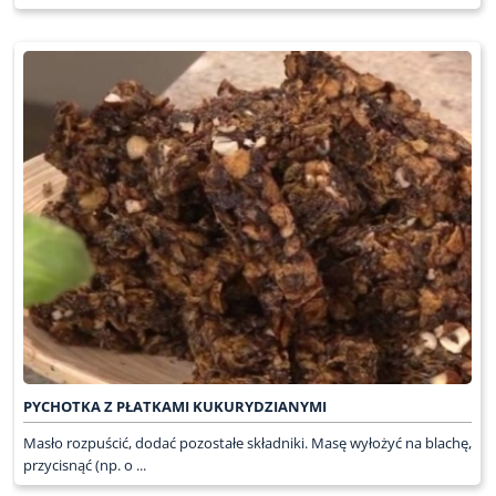
PYCHOTKA Z PŁATKAMI KUKURYDZIANYMI
Masło rozpuścić, dodać pozostałe składniki. Masę wyłożyć na blachę,
przycisnąć (np. o ...