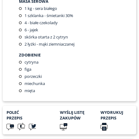
MASA SEROWA
1
kg - sera białego
1
szklanka - śmietanki 30%
4
- białe czekolady
6
- jajek
skórka otarta z 2 cytryn
2
łyżki - mąki ziemniaczanej
ZDOBIENIE
cytryna
figa
porzeczki
miechunka
mięta
POLEĆ
WYŚLIJ LISTĘ
WYDRUKUJ
PRZEPIS
ZAKUPÓW
PRZEPIS