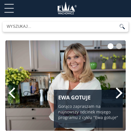
1
2
EWA GOTUJE
Gorąco zapraszam na
najnowszy odcinek mojego
programu z cyklu "Ewa gotuje"