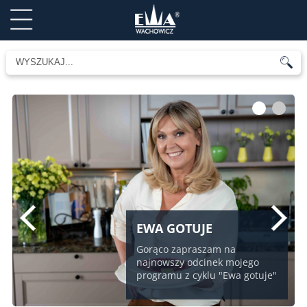
1
2
EWA GOTUJE
Gorąco zapraszam na
najnowszy odcinek mojego
programu z cyklu "Ewa gotuje"