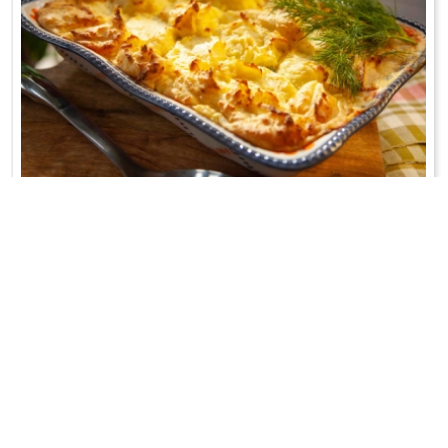
FISH PIE
Zapiekanka po angielsku;-)
WRÓĆ DO LISTY PRZEPISÓW
KONTAKT
PR & MEDIA MANAGER
Promiss Ewa Wachowicz
Ada Ginał-Zwolińska
30-320 Kraków
ada@ginalzwolinska.com