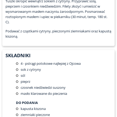
Tuszki skropić wewnątrz sokiem z cytryny. Przyprawić solą,
pieprzem i czosnkiem niedźwiedzim. Filety złożyć i umieścić w
wysmarowanym masłem naczyniu żaroodpornym. Posmarować
roztopionym masłem i upiec w piekarniku (30 minut, temp. 180 st.
C).
Podawać z cząstkami cytryny, pieczonymi ziemniakami oraz kapustą
kiszoną.
SKŁADNIKI
4
- pstrągi potokowe najlepiej z Ojcowa
sok z cytryny
sól
pieprz
czosnek niedźwiedzi suszony
masło klarowane do pieczenia
DO PODANIA
kapusta kiszona
ziemniaki pieczone