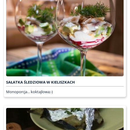
SAŁATKA ŚLEDZIOWA W KIELISZKACH
Monoporcja... koktajlowa;-)