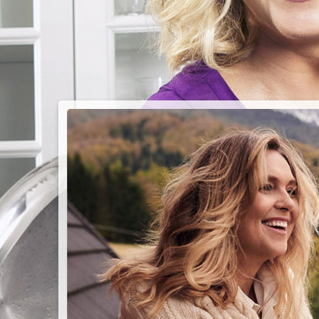
PIEC
CHMU
Przepisy n