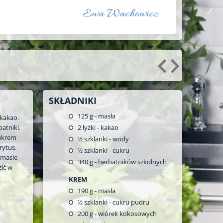
SKŁADNIKI
125
g - masła
kakao.
atniki.
2
łyżki - kakao
cukrem
½
szklanki - wody
rytus.
½
szklanki - cukru
 masie
340
g - herbatników szkolnych
zić w
KREM
190
g - masła
½
szklanki - cukru pudru
200
g - wiórek kokosowych