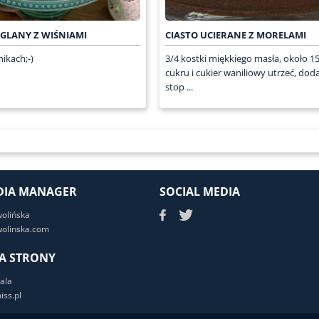
AGLANY Z WIŚNIAMI
CIASTO UCIERANE Z MORELAMI
ikach;-)
3/4 kostki miękkiego masła, około 15
cukru i cukier waniliowy utrzeć, dod
stop ...
DIA MANAGER
SOCIAL MEDIA
wolińska
olinska.com
A STRONY
ala
ss.pl