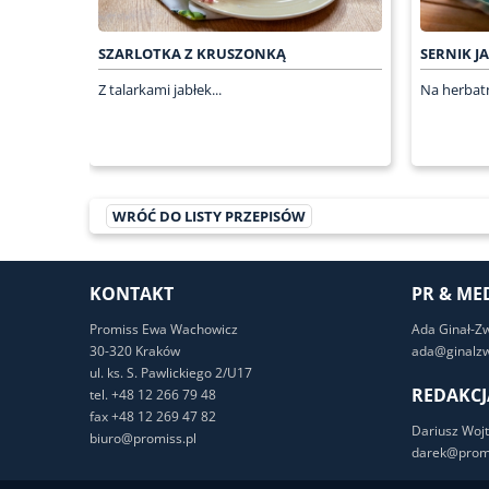
SZARLOTKA Z KRUSZONKĄ
SERNIK J
Z talarkami jabłek...
Na herbatn
WRÓĆ DO LISTY PRZEPISÓW
KONTAKT
PR & ME
Promiss Ewa Wachowicz
Ada Ginał-Z
30-320 Kraków
ada@ginalzw
ul. ks. S. Pawlickiego 2/U17
REDAKCJ
tel. +48 12 266 79 48
fax +48 12 269 47 82
Dariusz Wojt
biuro@promiss.pl
darek@promi