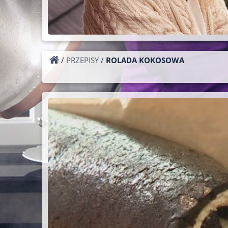
/
PRZEPISY
/
ROLADA KOKOSOWA