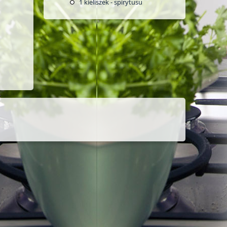
1
kieliszek - spirytusu