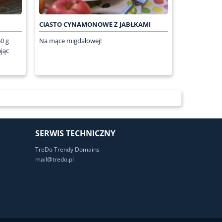
CIASTO CYNAMONOWE Z JABŁKAMI
0 g
Na mące migdałowej!
ając
SERWIS TECHNICZNY
TreDo Trendy Domains
mail@tredo.pl