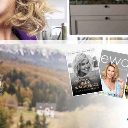
ZYSTE POD
RKĄ!
a grilla;-)