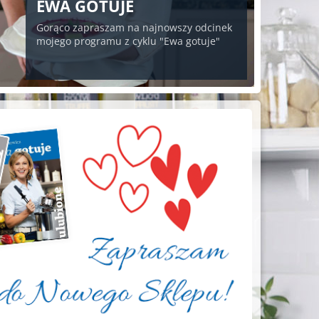
EWA GOTUJE
Gorąco zapraszam na najnowszy odcinek
mojego programu z cyklu "Ewa gotuje"