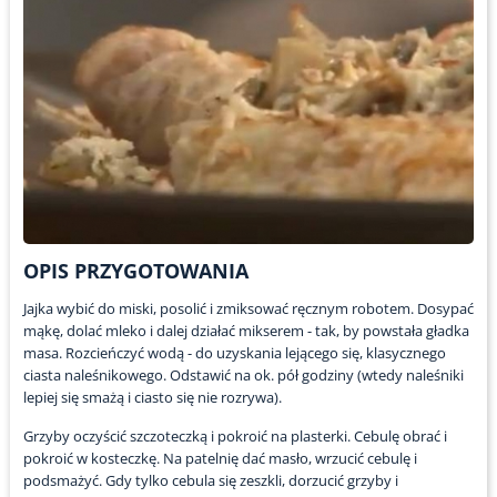
OPIS PRZYGOTOWANIA
Jajka wybić do miski, posolić i zmiksować ręcznym robotem. Dosypać
mąkę, dolać mleko i dalej działać mikserem - tak, by powstała gładka
masa. Rozcieńczyć wodą - do uzyskania lejącego się, klasycznego
ciasta naleśnikowego. Odstawić na ok. pół godziny (wtedy naleśniki
lepiej się smażą i ciasto się nie rozrywa).
Grzyby oczyścić szczoteczką i pokroić na plasterki. Cebulę obrać i
pokroić w kosteczkę. Na patelnię dać masło, wrzucić cebulę i
podsmażyć. Gdy tylko cebula się zeszkli, dorzucić grzyby i