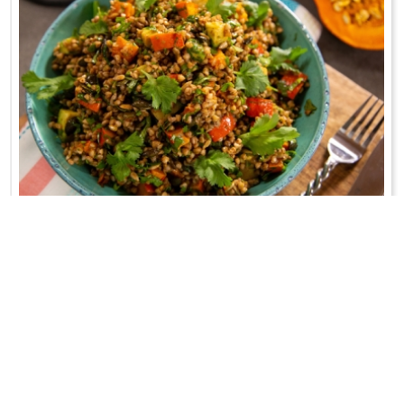
SAŁATKA Z PIECZONĄ DYNIĄ I KASZĄ GRYCZANĄ
Wegańska!
WRÓĆ DO LISTY PRZEPISÓW
KONTAKT
PR & MEDIA MANAGER