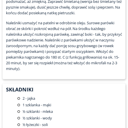
podsmażać, aż zmiękną. Zaprawić śmietaną (wersja bez śmietany też
pysznie smakuje), dusić jeszcze chwilę, doprawić solą i pieprzem. Na
końcu dodać posiekaną natkę pietruszki.
Naleśniki usmażyć na patelni w odrobinie oleju. Surowe parówki
obrać ze skórki i pokroić wzdłuż na pół. Na środku każdego
naleśnika ułożyć rozkrojoną parówkę, zawinąć boki - tak, by przykryć
parówkowe nadzienie. Naleśniki z parówkami ułożyć w naczyniu
żaroodpornym, na każdy dać porcję sosu grzybowego (w rowek
pomiędzy parówkami) i posypać startym oscypkiem. Włożyć do
piekarnika nagrzanego do 180 st. C (z funkcją grillowania) na ok. 15-
20 minut, by ser się rozpiekł (można też włożyć do mikrofali na 2-3
minuty).
SKŁADNIKI
2
- jajka
1
szklanka - mąki
½
szklanki - mleka
½
szklanki - wody
½
łyżeczki - soli