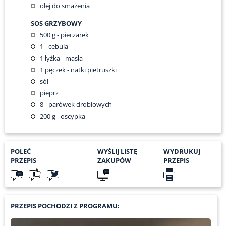
olej do smażenia
SOS GRZYBOWY
500
g - pieczarek
1
- cebula
1
łyżka - masła
1
pęczek - natki pietruszki
sól
pieprz
8
- parówek drobiowych
200
g - oscypka
POLEĆ
WYŚLIJ LISTĘ
WYDRUKUJ
PRZEPIS
ZAKUPÓW
PRZEPIS
PRZEPIS POCHODZI Z PROGRAMU: