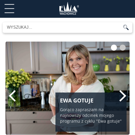
1
2
EWA GOTUJE
Gorąco zapraszam na
najnowszy odcinek mojego
programu z cyklu "Ewa gotuje"