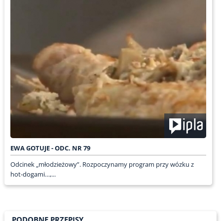
EWA GOTUJE - ODC. NR 79
Odcinek „młodzieżowy”. Rozpoczynamy program przy wózku z
hot-dogami…,...
PODOBNE PRZEPISY