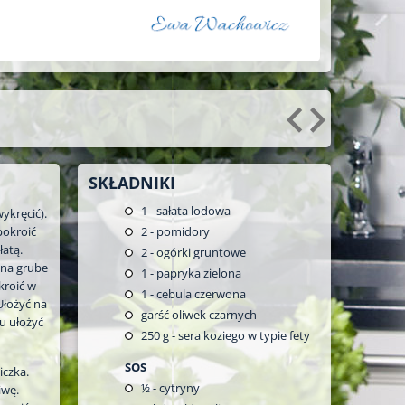
SKŁADNIKI
1
- sałata lodowa
wykręcić).
pokroić
2
- pomidory
łatą.
2
- ogórki gruntowe
 na grube
1
- papryka zielona
kroić w
1
- cebula czerwona
 Ułożyć na
garść oliwek czarnych
u ułożyć
250
g - sera koziego w typie fety
SOS
iczka.
½
- cytryny
iwę.