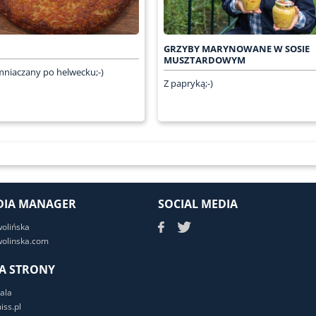
GRZYBY MARYNOWANE W SOSIE
MUSZTARDOWYM
mniaczany po helwecku;-)
Z papryką;-)
DIA MANAGER
SOCIAL MEDIA
wolińska
olinska.com
A STRONY
ala
ss.pl