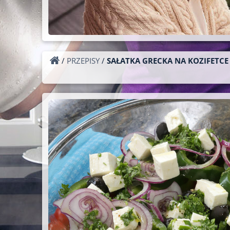
/
PRZEPISY
/
SAŁATKA GRECKA NA KOZIFETCE