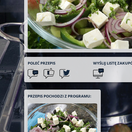
POLEĆ
PRZEPIS
WYŚLIJ LISTĘ
ZAKUP
PRZEPIS POCHODZI Z PROGRAMU: