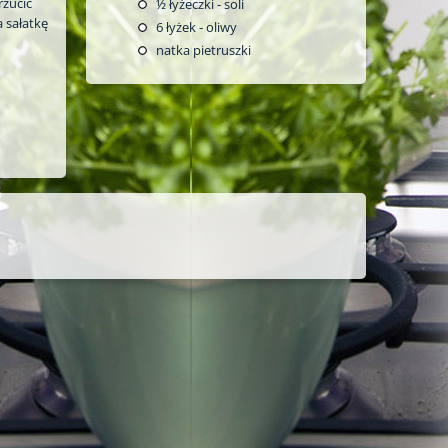
rzucić
½
łyżeczki - soli
a sałatkę
6
łyżek - oliwy
natka pietruszki