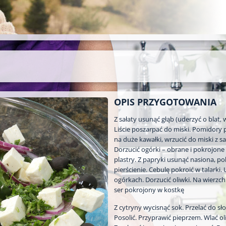
OPIS PRZYGOTOWANIA
Z sałaty usunąć głąb (uderzyć o blat, 
Liście poszarpać do miski. Pomidory 
na duże kawałki, wrzucić do miski z sa
Dorzucić ogórki – obrane i pokrojone
plastry. Z papryki usunąć nasiona, po
pierścienie. Cebulę pokroić w talarki.
ogórkach. Dorzucić oliwki. Na wierzch
ser pokrojony w kostkę
Z cytryny wycisnąć sok. Przelać do sło
Posolić. Przyprawić pieprzem. Wlać ol