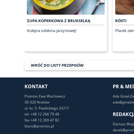
ZUPA KOPERKOWA Z BRUKSELKĄ
RÖSTI
Kolejna odsłona jarzynowej!
Placek zie
WRÓĆ DO LISTY PRZEPISÓW
KONTAKT
PR & ME
Promiss Ewa Wachowicz
Ada Ginał-Z
30-320 Kraków
ada@ginalzw
ul. ks. S. Pawlickiego 2/U17
REDAKCJ
tel. +48 12 266 79 48
fax +48 12 269 47 82
Dariusz Wojt
biuro@promiss.pl
darek@promi