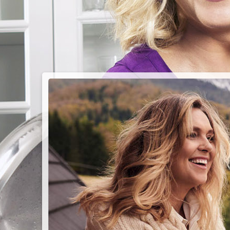
PIEC
CHMU
Przepisy n