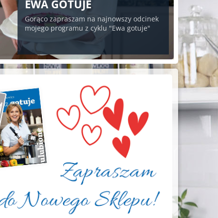
EWA GOTUJE
Gorąco zapraszam na najnowszy odcinek
mojego programu z cyklu "Ewa gotuje"