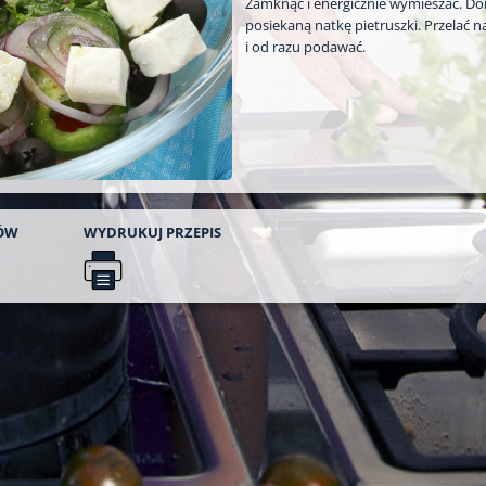
Zamknąć i energicznie wymieszać. Do
posiekaną natkę pietruszki. Przelać n
i od razu podawać.
ÓW
WYDRUKUJ
PRZEPIS