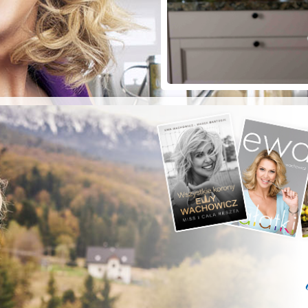
ZYSTE POD
RKĄ!
a grilla;-)