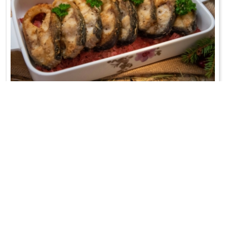
KARP NA KAPUŚCIE Z ŻURAWINĄ
Smażony i zapiekany;-)
WRÓĆ DO LISTY PRZEPISÓW
KONTAKT
PR & MEDIA MANAGER
Promiss Ewa Wachowicz
Ada Ginał-Zwolińska
30-320 Kraków
ada@ginalzwolinska.com
ul. ks. S. Pawlickiego 2/U17