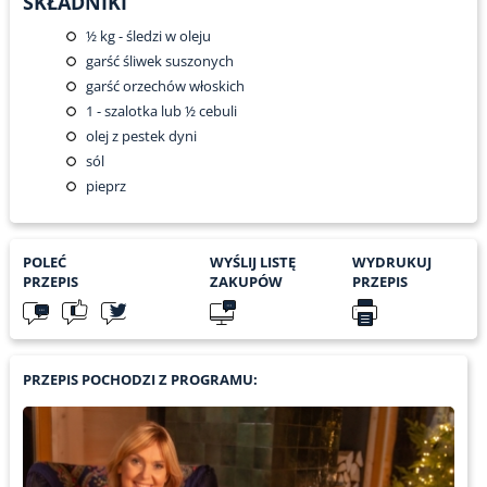
SKŁADNIKI
½
kg - śledzi w oleju
garść śliwek suszonych
garść orzechów włoskich
1
- szalotka lub ½ cebuli
olej z pestek dyni
sól
pieprz
POLEĆ
WYŚLIJ LISTĘ
WYDRUKUJ
PRZEPIS
ZAKUPÓW
PRZEPIS
PRZEPIS POCHODZI Z PROGRAMU: