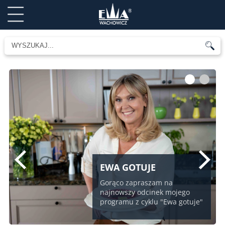
1
2
EWA GOTUJE
Gorąco zapraszam na
najnowszy odcinek mojego
programu z cyklu "Ewa gotuje"