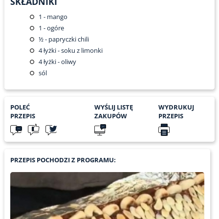
SKŁADNIKI
1
- mango
1
- ogóre
½
- papryczki chili
4
łyżki - soku z limonki
4
łyżki - oliwy
sól
POLEĆ
WYŚLIJ LISTĘ
WYDRUKUJ
PRZEPIS
ZAKUPÓW
PRZEPIS
PRZEPIS POCHODZI Z PROGRAMU: