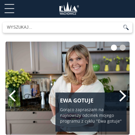
1
2
EWA GOTUJE
Gorąco zapraszam na
najnowszy odcinek mojego
programu z cyklu "Ewa gotuje"