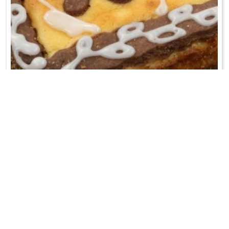
MAZUREK SEROWY
Mąkę przesiać na stolnicę, dodając proszek do pieczenia i kakao...
WRÓĆ DO LISTY PRZEPISÓW
KONTAKT
PR & MEDIA MANAGER
Promiss Ewa Wachowicz
Ada Ginał-Zwolińska
30-320 Kraków
ada@ginalzwolinska.com
ul. ks. S. Pawlickiego 2/U17
REDAKCJA STRONY
tel. +48 12 266 79 48