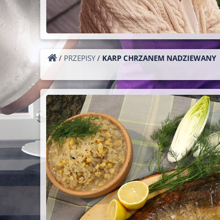
/
PRZEPISY
/
KARP CHRZANEM NADZIEWANY