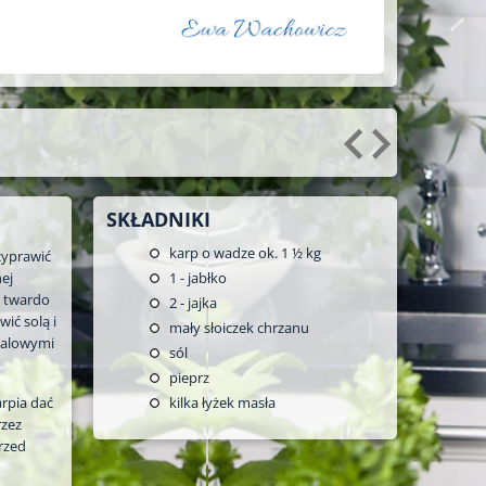
SKŁADNIKI
karp o wadze ok. 1 ½ kg
rzyprawić
ej
1
- jabłko
a twardo
2
- jajka
ić solą i
mały słoiczek chrzanu
talowymi
sól
pieprz
rpia dać
kilka łyżek masła
rzez
rzed