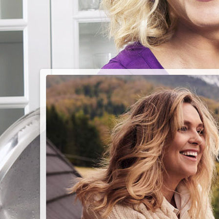
PIEC
CHMU
Przepisy n