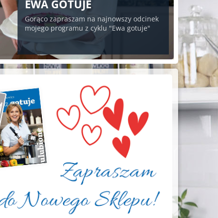
EWA GOTUJE
Gorąco zapraszam na najnowszy odcinek
mojego programu z cyklu "Ewa gotuje"