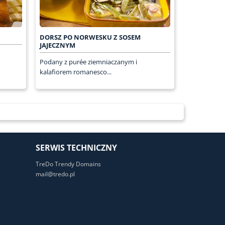
DORSZ PO NORWESKU Z SOSEM
JAJECZNYM
Podany z purée ziemniaczanym i
kalafiorem romanesco...
SERWIS TECHNICZNY
TreDo Trendy Domains
mail@tredo.pl