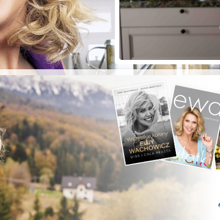
ZYSTE POD
RKĄ!
a grilla;-)