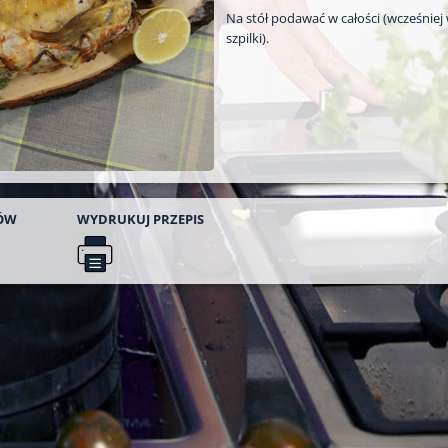
Na stół podawać w całości (wcześniej
szpilki).
ÓW
WYDRUKUJ
PRZEPIS