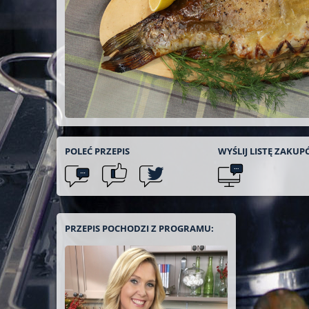
POLEĆ
PRZEPIS
WYŚLIJ LISTĘ
ZAKUP
PRZEPIS POCHODZI Z PROGRAMU: