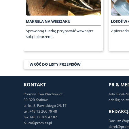
MAKRELA NA WIESZAKU
ŁOSOŚ W 
Sprawioną tuszkę przyprawić wewnątrz
Z pieczark
solą i pieprzem...
WRÓĆ DO LISTY PRZEPISÓW
KONTAKT
PR & ME
Promiss Ewa Wachowicz
Ada Ginał-Z
30-320 Kraków
ada@ginalzw
ul. ks. S. Pawlickiego 2/U17
REDAKCJ
tel. +48 12 266 79 48
fax +48 12 269 47 82
Dariusz Wojt
biuro@promiss.pl
darek@promi