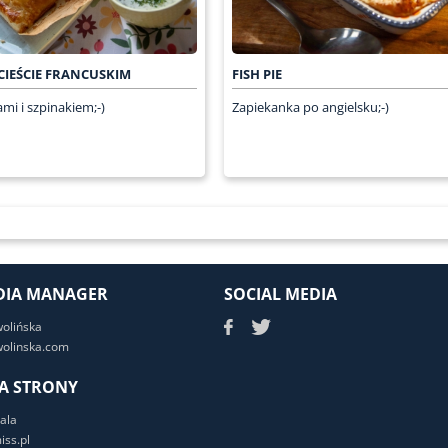
CIEŚCIE FRANCUSKIM
FISH PIE
ami i szpinakiem;-)
Zapiekanka po angielsku;-)
DIA MANAGER
SOCIAL MEDIA
wolińska
olinska.com
A STRONY
ala
ss.pl