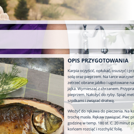
OPIS PRZYGOTOWANIA
Karpia oczyścić, opłukać, osuszyć i p
solą oraz pieprzem. Na tarce warzywn
zetrzeć obrane jabłko i ugotowane n
jajka. Wymieszać z chrzanem. Przypraw
pieprzem. Nałożyć do ryby. Spiąć me
szpilkami i związać dratwą.
Włożyć do rękawa do pieczenia. Na ka
trochę masła. Rękaw zawiązać. Piec p
godzinę w temp. 180 st. C. 20 minut p
końcem rozciąć i rozchylić folię.