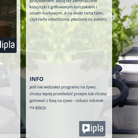
pożywieniem. Będą też ziemniaczane
koszyczki z grillowanym kurczakiem i
sosem kurkowym. A na deser tarta tatin,
czyli tarta odwrócona, pieczona na patelni.
INFO
Jeśli nie widziałeś programu na żywo,
chcesz lepiej prześledzić przepis lub chcesz
gotować z Ewą na żywo - zobacz odcinek
na
ipla.tv