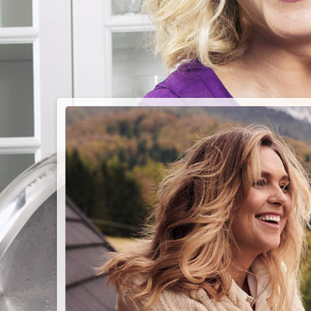
PIEC
CHMU
Przepisy n