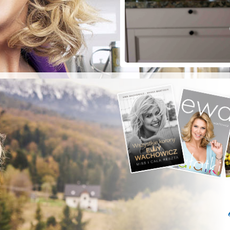
ZYSTE POD
RKĄ!
a grilla;-)