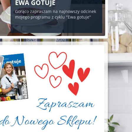
EWA GOTUJE
Gorąco zapraszam na najnowszy odcinek
mojego programu z cyklu "Ewa gotuje"