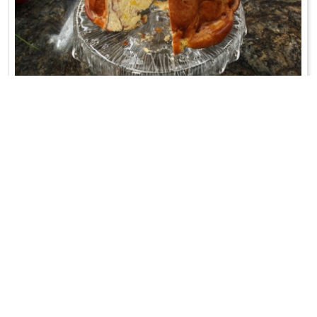
BABA DROŻDŻOWA Z DŻEMEM MALINOWYM
Cudnie wygląda... A jak smakuje!
WRÓĆ DO LISTY ODCINKÓW
KONTAKT
PR & MEDIA MANAGER
Promiss Ewa Wachowicz
Ada Ginał-Zwolińska
30-320 Kraków
ada@ginalzwolinska.com
ul. ks. S. Pawlickiego 2/U17
REDAKCJA STRONY
tel. +48 12 266 79 48
Dariusz Wojtala
fax +48 12 269 47 82
darek@promiss.pl