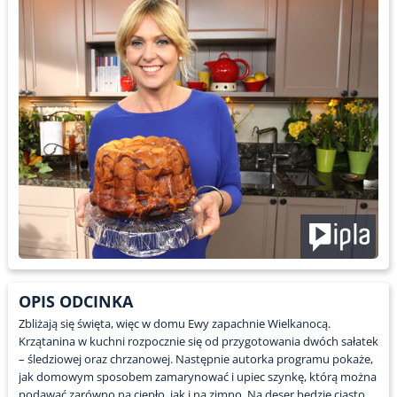
OPIS ODCINKA
Zbliżają się święta, więc w domu Ewy zapachnie Wielkanocą.
Krzątanina w kuchni rozpocznie się od przygotowania dwóch sałatek
– śledziowej oraz chrzanowej. Następnie autorka programu pokaże,
jak domowym sposobem zamarynować i upiec szynkę, którą można
podawać zarówno na ciepło, jak i na zimno. Na deser będzie ciasto