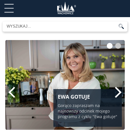
1
2
EWA GOTUJE
Gorąco zapraszam na
najnowszy odcinek mojego
programu z cyklu "Ewa gotuje"