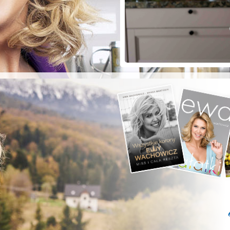
ZYSTE POD
RKĄ!
a grilla;-)