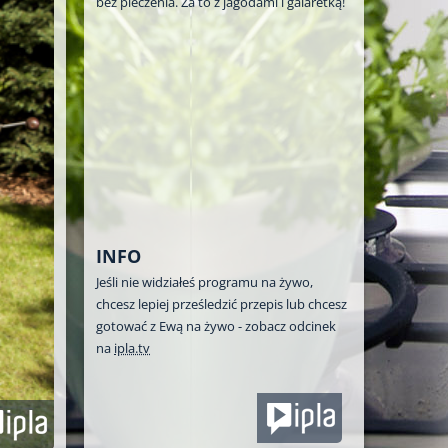
bez pieczenia. Za to z jagodami i galaretką!
INFO
Jeśli nie widziałeś programu na żywo,
chcesz lepiej prześledzić przepis lub chcesz
gotować z Ewą na żywo - zobacz odcinek
na
ipla.tv