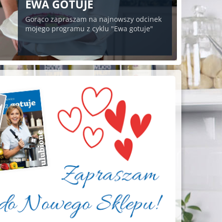
EWA GOTUJE
Gorąco zapraszam na najnowszy odcinek
mojego programu z cyklu "Ewa gotuje"