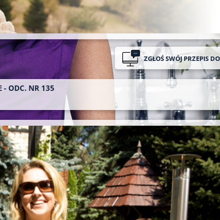
ZGŁOŚ SWÓJ PRZEPIS D
 - ODC. NR 135