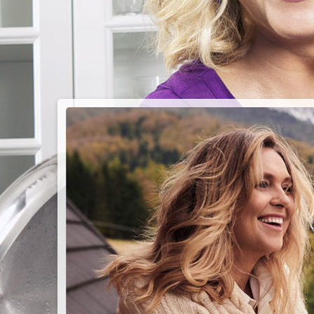
PIEC
CHMU
Przepisy n