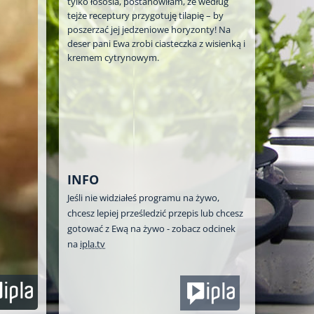
tylko łososia, postanowiłam, że według
tejże receptury przygotuję tilapię – by
poszerzać jej jedzeniowe horyzonty! Na
deser pani Ewa zrobi ciasteczka z wisienką i
kremem cytrynowym.
INFO
Jeśli nie widziałeś programu na żywo,
chcesz lepiej prześledzić przepis lub chcesz
gotować z Ewą na żywo - zobacz odcinek
na
ipla.tv