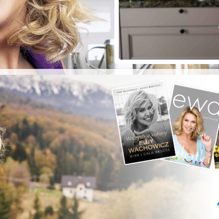
ZYSTE POD
RKĄ!
a grilla;-)