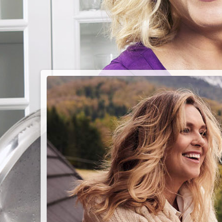
PIEC
CHMU
Przepisy n