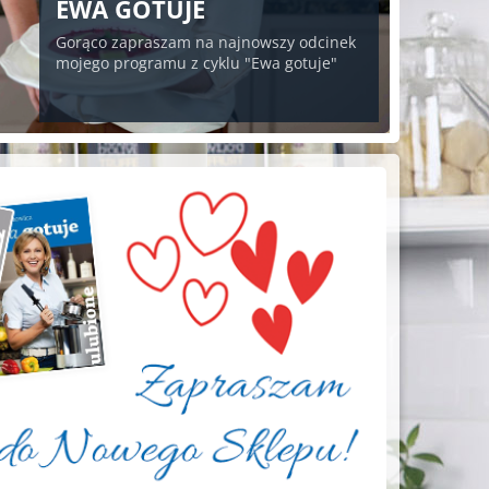
EWA GOTUJE
Gorąco zapraszam na najnowszy odcinek
mojego programu z cyklu "Ewa gotuje"