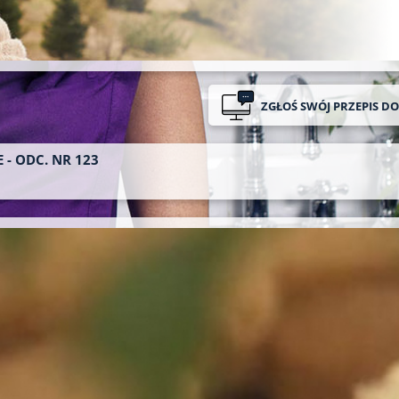
ZGŁOŚ SWÓJ PRZEPIS D
 - ODC. NR 123