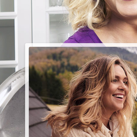
PIEC
CHMU
Przepisy n