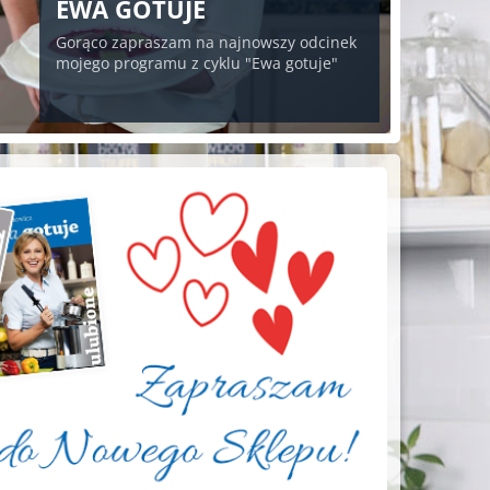
EWA GOTUJE
Gorąco zapraszam na najnowszy odcinek
mojego programu z cyklu "Ewa gotuje"