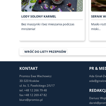
LODY SOLONY KARMEL
SERNIK 
Bez maszynki i bez mieszania podczas
Masło rozt
mrożenia!
miski...
WRÓĆ DO LISTY PRZEPISÓW
KONTAKT
PR & ME
Promiss Ewa Wachowicz
Ada Ginał-Z
30-320 Kraków
ada@ginalzw
ul. ks. S. Pawlickiego 2/U17
REDAKCJ
tel. +48 12 266 79 48
fax +48 12 269 47 82
Dariusz Wojt
biuro@promiss.pl
darek@promi