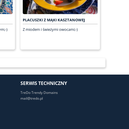
PLACUSZKI Z MĄKI KASZTANOWEJ
ym;-)
Z miodem i świeżymi owocami;-)
SERWIS TECHNICZNY
TreDo Trendy Domains
mail@tredo.pl