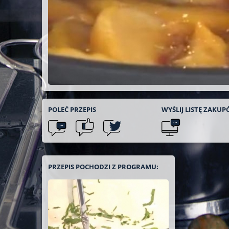
POLEĆ
PRZEPIS
WYŚLIJ LISTĘ
ZAKUP
PRZEPIS POCHODZI Z PROGRAMU: