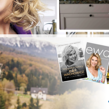
ZYSTE POD
RKĄ!
a grilla;-)