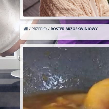
/
PRZEPISY
/
ROSTER BRZOSKWINIOWY