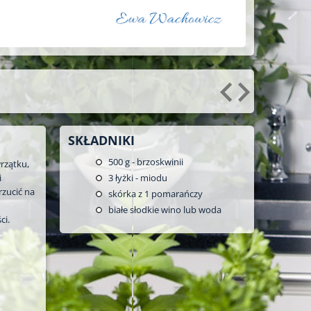
SKŁADNIKI
500
g - brzoskwinii
rzątku,
i
3
łyżki - miodu
rzucić na
skórka z 1 pomarańczy
białe słodkie wino lub woda
ci.