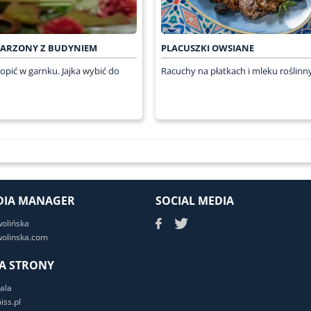
WARZONY Z BUDYNIEM
PLACUSZKI OWSIANE
opić w garnku. Jajka wybić do
Racuchy na płatkach i mleku roślinn
DIA MANAGER
SOCIAL MEDIA
wolińska
olinska.com
A STRONY
ala
ss.pl