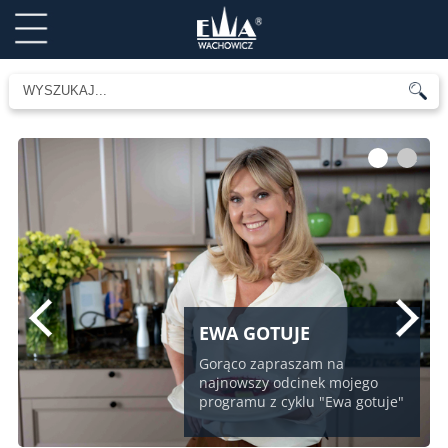
1
2
EWA GOTUJE
Gorąco zapraszam na
najnowszy odcinek mojego
programu z cyklu "Ewa gotuje"