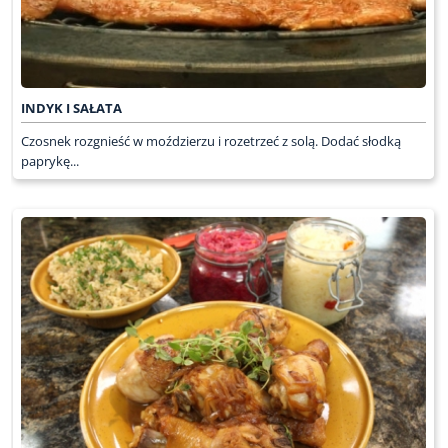
INDYK I SAŁATA
Czosnek rozgnieść w moździerzu i rozetrzeć z solą. Dodać słodką
paprykę...