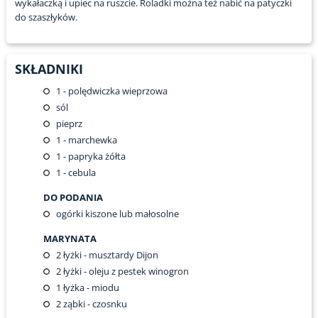
wykałaczką i upiec na ruszcie. Roladki można też nabić na patyczki
do szaszłyków.
SKŁADNIKI
1
- polędwiczka wieprzowa
sól
pieprz
1
- marchewka
1
- papryka żółta
1
- cebula
DO PODANIA
ogórki kiszone lub małosolne
MARYNATA
2
łyżki - musztardy Dijon
2
łyżki - oleju z pestek winogron
1
łyżka - miodu
2
ząbki - czosnku