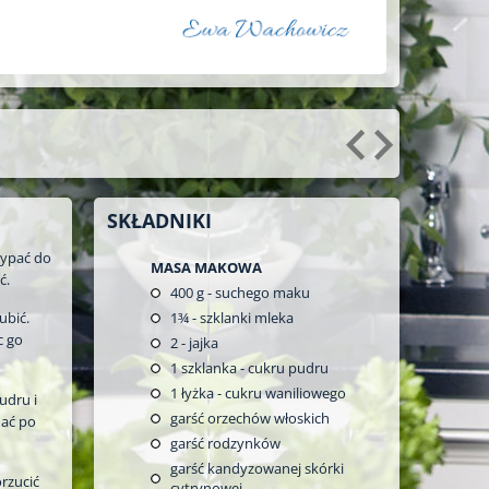
SKŁADNIKI
sypać do
MASA MAKOWA
ć.
400
g - suchego maku
ubić.
1¾
- szklanki mleka
c go
2
- jajka
1
szklanka - cukru pudru
1
łyżka - cukru waniliowego
udru i
garść orzechów włoskich
dać po
garść rodzynków
garść kandyzowanej skórki
rzucić
cytrynowej