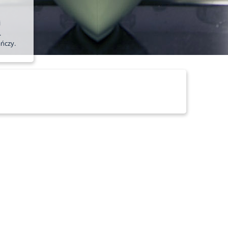
i
.
ńczy.