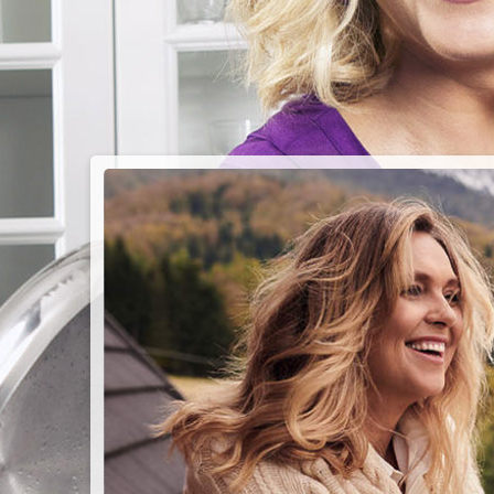
PIEC
CHMU
Przepisy n