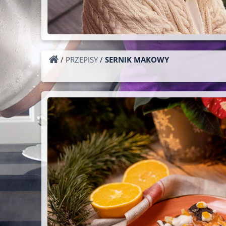
/
PRZEPISY
/
SERNIK MAKOWY