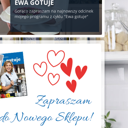
EWA GOTUJE
Gorąco zapraszam na najnowszy odcinek
mojego programu z cyklu "Ewa gotuje"