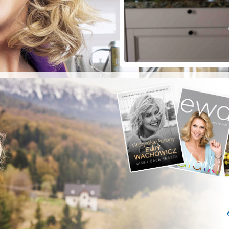
ZYSTE POD
RKĄ!
a grilla;-)