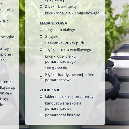
az
2
łyżki - bułki tartej
ę tartą.
kilka kropel olejku migdałowego
i lub
MASA SEROWA
1
kg - sera białego
5
- jajek
ić jajka.
.
1
szklanka - cukru pudru
ńczy i
1
łyżka - cukru waniliowego
pione i
kilka kropel olejku
dać
pomarańczowego
.
100
g - masła
2
łyżki - kandyzowanej skórki
pomarańczowej
foremki
ką tartą.
ZDOBIENIE
wnicę –
lukier na soku z pomarańczy
Drugą
kandyzowana skórka
le
pomarańczowa
pomarańcze kiszone