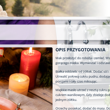
OPIS PRZYGOTOWANIA
Mak przełożyć do robota i zemleć. W
gorącego mleka. Wymieszać i odstawi
Białka oddzielic od żółtek. Dodać sól i 
Utrwalić połową cukru pudru, dodają
porcjami i cały czas miksując.
Miękkie masło utrzeć z resztą cukru p
cukrem waniliowym. Gdy zbieleje do
jednym żółtku.
Orzechy posiekać, dodać do masy. Do