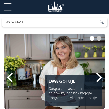
1
2
EWA GOTUJE
Gorąco zapraszam na
najnowszy odcinek mojego
programu z cyklu "Ewa gotuje"