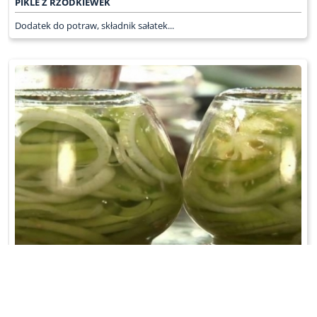
PIKLE Z RZODKIEWEK
Dodatek do potraw, składnik sałatek...
SAŁATKA Z ZIELONYCH POMIDORÓW
Pomidory i cebulę pokroić w plastry. Wymieszać i odstawić na