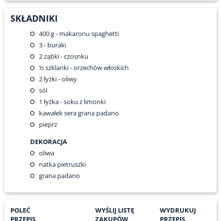
SKŁADNIKI
400
g - makaronu spaghetti
3
- buraki
2
ząbki - czosnku
½
szklanki - orzechów włoskich
2
łyżki - oliwy
sól
1
łyżka - soku z limonki
kawałek sera grana padano
pieprz
DEKORACJA
oliwa
natka pietruszki
grana padano
POLEĆ
WYŚLIJ LISTĘ
WYDRUKUJ
PRZEPIS
ZAKUPÓW
PRZEPIS