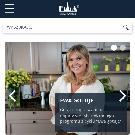
1
2
EWA GOTUJE
Gorąco zapraszam na
najnowszy odcinek mojego
programu z cyklu "Ewa gotuje"