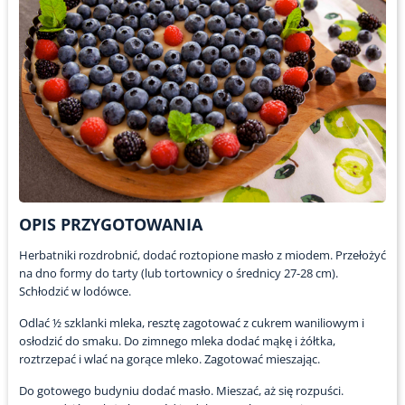
OPIS PRZYGOTOWANIA
Herbatniki rozdrobnić, dodać roztopione masło z miodem. Przełożyć
na dno formy do tarty (lub tortownicy o średnicy 27-28 cm).
Schłodzić w lodówce.
Odlać ½ szklanki mleka, resztę zagotować z cukrem waniliowym i
osłodzić do smaku. Do zimnego mleka dodać mąkę i żółtka,
roztrzepać i wlać na gorące mleko. Zagotować mieszając.
Do gotowego budyniu dodać masło. Mieszać, aż się rozpuści.