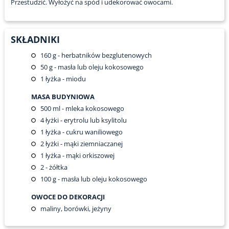
Przestudzić. Wyłożyć na spód i udekorować owocami.
SKŁADNIKI
160
g - herbatników bezglutenowych
50
g - masła lub oleju kokosowego
1
łyżka - miodu
MASA BUDYNIOWA
500
ml - mleka kokosowego
4
łyżki - erytrolu lub ksylitolu
1
łyżka - cukru waniliowego
2
łyżki - mąki ziemniaczanej
1
łyżka - mąki orkiszowej
2
- żółtka
100
g - masła lub oleju kokosowego
OWOCE DO DEKORACJI
maliny, borówki, jeżyny