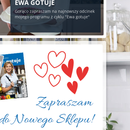
EWA GOTUJE
Gorąco zapraszam na najnowszy odcinek
mojego programu z cyklu "Ewa gotuje"