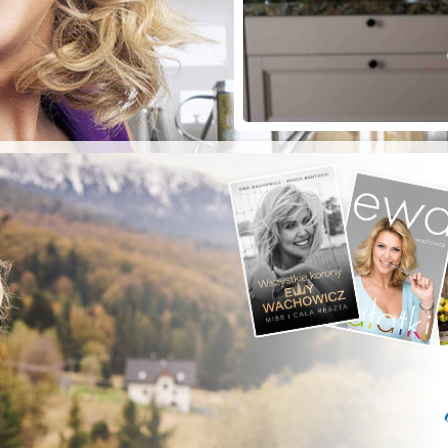
ZYSTE POD
RKĄ!
a grilla;-)