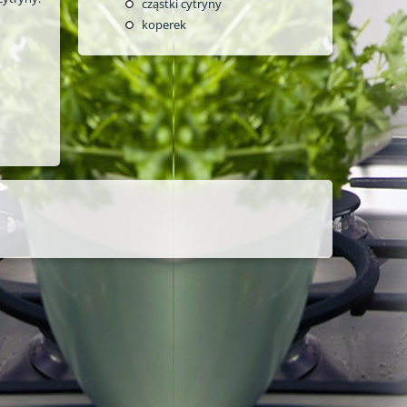
cząstki cytryny
koperek