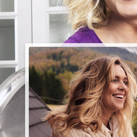
PIEC
CHMU
Przepisy n