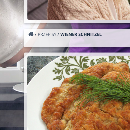
/
PRZEPISY
/
WIENER SCHNITZEL