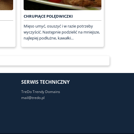
CHRUPIĄCE POLĘDWICZKI
Mięso umyć, osuszyć i w razie potrzeby
wyczyścić. Następnie podzielić na mniejsze,
najlepiej podłużne, kawałki...
SERWIS TECHNICZNY
TreDo Trendy Domains
mail@tredo.pl