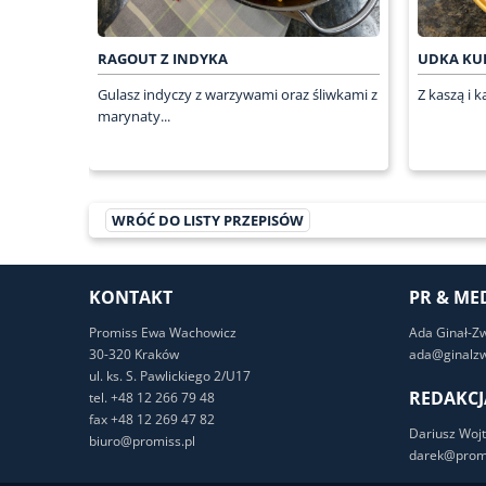
RAGOUT Z INDYKA
UDKA KU
Gulasz indyczy z warzywami oraz śliwkami z
Z kaszą i k
marynaty...
WRÓĆ DO LISTY PRZEPISÓW
KONTAKT
PR & ME
Promiss Ewa Wachowicz
Ada Ginał-Z
30-320 Kraków
ada@ginalzw
ul. ks. S. Pawlickiego 2/U17
REDAKCJ
tel. +48 12 266 79 48
fax +48 12 269 47 82
Dariusz Wojt
biuro@promiss.pl
darek@promi