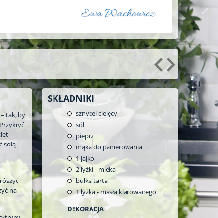
SKŁADNIKI
sznycel cielęcy
– tak, by
 Przykryć
sól
let
pieprz
 solą i
mąka do panierowania
1 jajko
2
łyżki - mleka
prószyć
bułka tarta
żyć na
1
łyżka - masła klarowanego
DEKORACJA
cytryny.