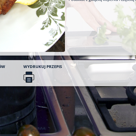
ÓW
WYDRUKUJ
PRZEPIS