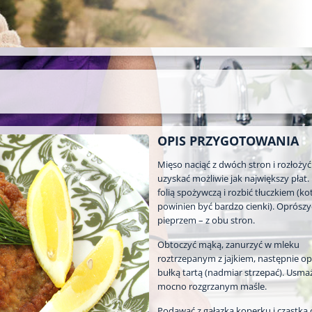
OPIS PRZYGOTOWANIA
Mięso naciąć z dwóch stron i rozłożyć 
uzyskać możliwie jak największy płat.
folią spożywczą i rozbić tłuczkiem (kot
powinien być bardzo cienki). Oprószyć
pieprzem – z obu stron.
Obtoczyć mąką, zanurzyć w mleku
roztrzepanym z jajkiem, następnie o
bułką tartą (nadmiar strzepać). Usma
mocno rozgrzanym maśle.
Podawać z gałązką koperku i cząstką 