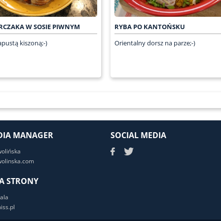
RCZAKA W SOSIE PIWNYM
RYBA PO KANTOŃSKU
apustą kiszoną;-)
Orientalny dorsz na parze;-)
DIA MANAGER
SOCIAL MEDIA
wolińska
olinska.com
A STRONY
ala
ss.pl