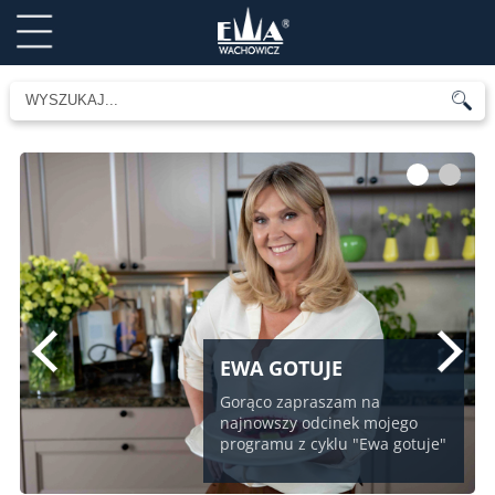
1
2
EWA GOTUJE
Gorąco zapraszam na
najnowszy odcinek mojego
programu z cyklu "Ewa gotuje"