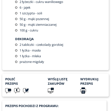
2
łyżeczki - cukru waniliowego
6
- jajek
1
szczypta - soli
50
g - mąki pszennej
50
g - mąki ziemniaczanej
100
g - cukru
DEKORACJA
2
tabliczki - czekolady gorzkiej
1
łyżka - masła
1
łyżka - mleka
prażone migdały
POLEĆ
WYŚLIJ LISTĘ
WYDRUKUJ
PRZEPIS
ZAKUPÓW
PRZEPIS
PRZEPIS POCHODZI Z PROGRAMU: