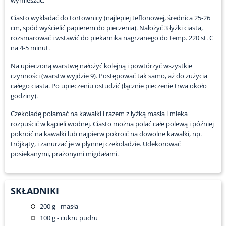
wymieszać.
Ciasto wykładać do tortownicy (najlepiej teflonowej, średnica 25-26
cm, spód wyścielić papierem do pieczenia). Nałożyć 3 łyżki ciasta,
rozsmarować i wstawić do piekarnika nagrzanego do temp. 220 st. C
na 4-5 minut.
Na upieczoną warstwę nałożyć kolejną i powtórzyć wszystkie
czynności (warstw wyjdzie 9). Postępować tak samo, aż do zużycia
całego ciasta. Po upieczeniu ostudzić (łącznie pieczenie trwa około
godziny).
Czekoladę połamać na kawałki i razem z łyżką masła i mleka
rozpuścić w kąpieli wodnej. Ciasto można polać całe polewą i później
pokroić na kawałki lub najpierw pokroić na dowolne kawałki, np.
trójkąty, i zanurzać je w płynnej czekoladzie. Udekorować
posiekanymi, prażonymi migdałami.
SKŁADNIKI
200
g - masła
100
g - cukru pudru