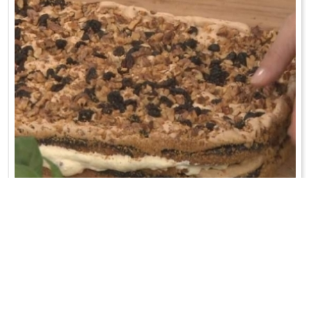
PANI WALEWSKA
Z mąki, masła, cukru pudru, żółtek i proszku do pieczenia zagnieść
ciasto. Podzielić ...
WRÓĆ DO LISTY PRZEPISÓW