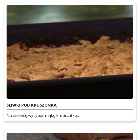
ŚLIWKI POD KRUSZONKĄ
Na stolnicę wysypać mąkę krupczatkę...