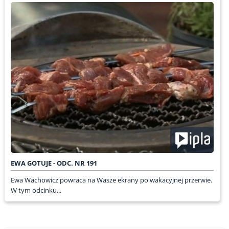
EWA GOTUJE - ODC. NR 191
Ewa Wachowicz powraca na Wasze ekrany po wakacyjnej przerwie.
W tym odcinku...