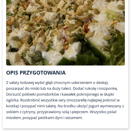
OPIS PRZYGOTOWANIA
Z sałaty lodowej wybić głąb (mocnym uderzeniem o deskę),
poszarpać do miski lub na duży talerz. Dodać rukolę i roszponkę.
Dorzucić połówki pomidorków i kawałek pokrojonego w słupki
ogórka. Rozdrobnić wszystkie sery (mozzarellę najlepiej pokroić w
kostkę) i posypać nimi sałatę. Na środku ułożyć jogurt wymieszany z
sokiem z cytryny, przyprawiony solą i pieprzem. Wszystko polać
miodem, posypać pestkami dyni i sezamem.