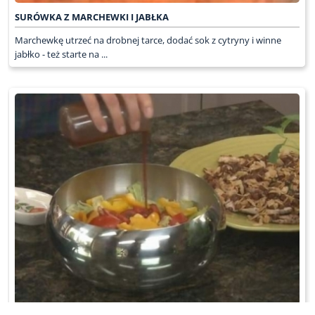
SURÓWKA Z MARCHEWKI I JABŁKA
Marchewkę utrzeć na drobnej tarce, dodać sok z cytryny i winne
jabłko - też starte na ...