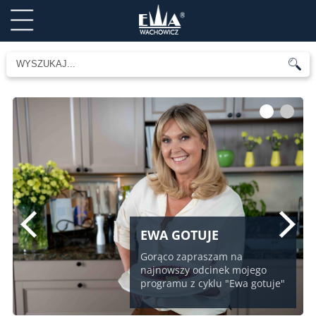
1
2
EWA GOTUJE
Gorąco zapraszam na
najnowszy odcinek mojego
programu z cyklu "Ewa gotuje"