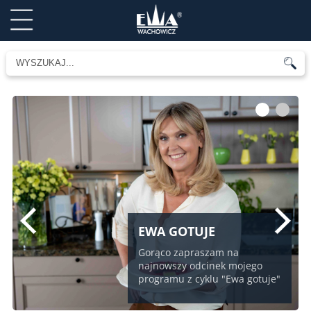
1
2
EWA GOTUJE
Gorąco zapraszam na
najnowszy odcinek mojego
programu z cyklu "Ewa gotuje"