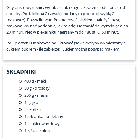
Gdy ciasto wyrośnie, wyrabiać tak długo, aż zacznie odchodzić od
stolnicy. Podzielić na 2 części (z podanych proporcji wyjdą 2
makowce). Rozwałkować. Posmarować białkiem, nałożyć masę
makową. Zwinąć podobnie, jak roladę. Odstawić do wyrośnięcia na
20 minut. Piec w piekarniku nagrzanym do 180 st. C, 50 minut.
Po upieczeniu makowce polukrować (sok z cytryny wymieszany z
cukrem pudrem - ile zabierze). Lukier można posypać makiem.
SKŁADNIKI
400
g - mąki
50
g - drożdży
250
g - masła
1
- jajko
2
- żółtka
1
szklanka - śmietany
1
- cukier waniliowy
1
łyżka - cukru