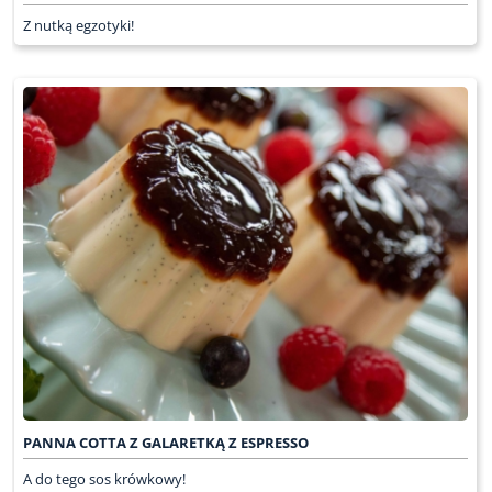
Z nutką egzotyki!
PANNA COTTA Z GALARETKĄ Z ESPRESSO
A do tego sos krówkowy!