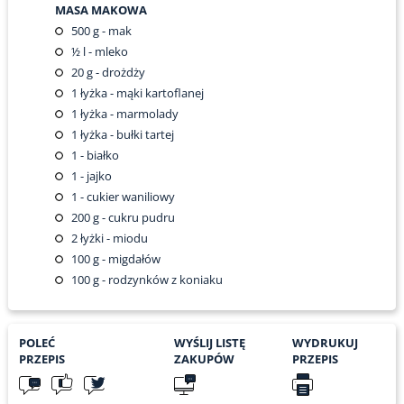
MASA MAKOWA
500
g - mak
½
l - mleko
20
g - drożdży
1
łyżka - mąki kartoflanej
1
łyżka - marmolady
1
łyżka - bułki tartej
1
- białko
1
- jajko
1
- cukier waniliowy
200
g - cukru pudru
2
łyżki - miodu
100
g - migdałów
100
g - rodzynków z koniaku
POLEĆ
WYŚLIJ LISTĘ
WYDRUKUJ
PRZEPIS
ZAKUPÓW
PRZEPIS