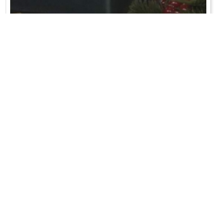
SERNIK Z JABŁKAMI
Mąkę i proszek do pieczenia przesiać na stolnicę. Dodać zimne
masło. Wysiekać. Dodać ...
WRÓĆ DO LISTY PRZEPISÓW
KONTAKT
PR & MEDIA MANAGER
Promiss Ewa Wachowicz
Ada Ginał-Zwolińska
30-320 Kraków
ada@ginalzwolinska.com
ul. ks. S. Pawlickiego 2/U17
REDAKCJA STRONY
tel. +48 12 266 79 48
Dariusz Wojtala
fax +48 12 269 47 82
darek@promiss.pl
biuro@promiss.pl
SERWIS TECHNICZNY
SOCIAL MEDIA
TreDo Trendy Domains
mail@tredo.pl
Copyright © 2014 - 2024 Ewa Wachowicz. All rights reserved.
Polityka prywatności