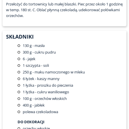
Przełożyć do tortownicy lub małej blaszki. Piec przez około 1 godzinę
w temp. 180 st. C. Oblać płynną czekoladą, udekorować połówkami
orzechów.
SKŁADNIKI
130
g - masła
300
g - cukru pudru
6
- jajek
1
szczypta - soli
250
g - maku namoczonego w mleku
6
łyżek - kaszy manny
1
łyżka - proszku do pieczenia
1
łyżka - cukru waniliowego
100
g - orzechów włoskich
400
g - jabłek
polewa czekoladowa
DO DEKORACJI
orzechy włoskie