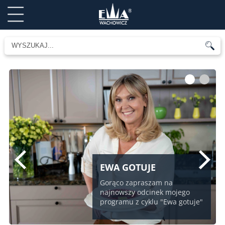
1
2
EWA GOTUJE
Gorąco zapraszam na
najnowszy odcinek mojego
programu z cyklu "Ewa gotuje"