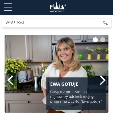
1
2
EWA GOTUJE
Gorąco zapraszam na
najnowszy odcinek mojego
programu z cyklu "Ewa gotuje"