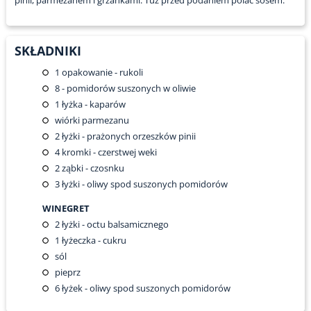
pinii, parmezanem i grzankami. Tuż przed podaniem polać sosem.
SKŁADNIKI
1
opakowanie - rukoli
8
- pomidorów suszonych w oliwie
1
łyżka - kaparów
wiórki parmezanu
2
łyżki - prażonych orzeszków pinii
4
kromki - czerstwej weki
2
ząbki - czosnku
3
łyżki - oliwy spod suszonych pomidorów
WINEGRET
2
łyżki - octu balsamicznego
1
łyżeczka - cukru
sól
pieprz
6
łyżek - oliwy spod suszonych pomidorów