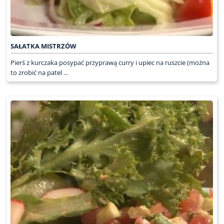
SAŁATKA MISTRZÓW
Pierś z kurczaka posypać przyprawą curry i upiec na ruszcie (można
to zrobić na patel ...