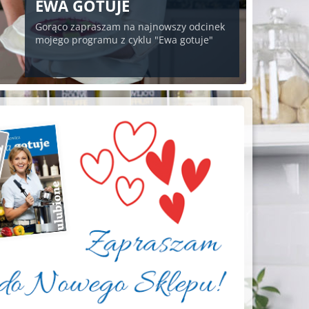
EWA GOTUJE
Gorąco zapraszam na najnowszy odcinek
mojego programu z cyklu "Ewa gotuje"