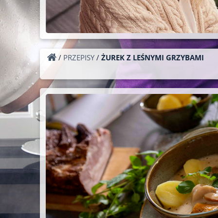
/
PRZEPISY
/
ŻUREK Z LEŚNYMI GRZYBAMI