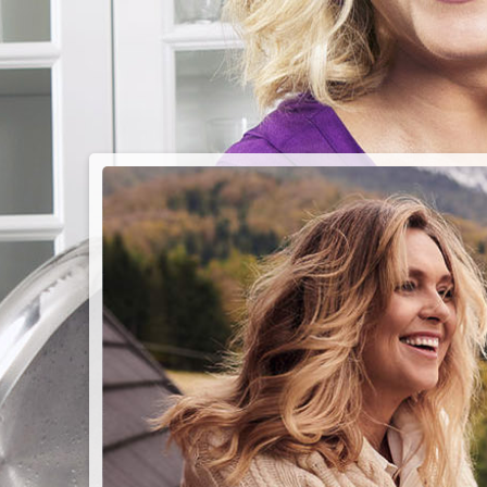
PIEC
CHMU
Przepisy n