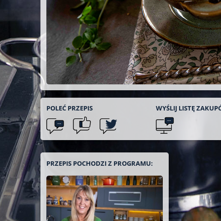
POLEĆ
PRZEPIS
WYŚLIJ LISTĘ
ZAKUP
PRZEPIS POCHODZI Z PROGRAMU: