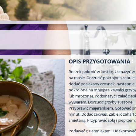
OPIS PRZYGOTOWANIA
Boczek pokroić w kostkę. Usmażyć w
na maśle. Dorzucić pokrojoną cebulę. 
dodać posiekany czosnek, następnie
pokrojone na mniejsze kawałki grzyby
lub mrożone). Podsmażyć i zalać cie
wywarem. Dorzucić grzyby suszone.
Przyprawić majerankiem. Gotować pr
minut. Dodać zakwas. Zabielić zahar
śmietaną. Przyprawić solą i pieprzem.
Podawać z ziemniakami. Udekorować