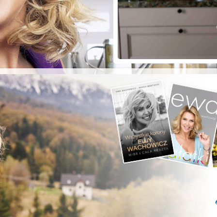
ZYSTE POD
RKĄ!
a grilla;-)