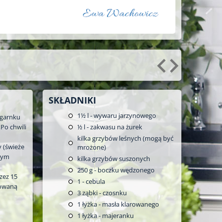
SKŁADNIKI
1½
l - wywaru jarzynowego
 garnku
Po chwili
½
l - zakwasu na żurek
kilka grzybów leśnych (mogą być
 (świeże
mrożone)
płym
kilka grzybów suszonych
250
g - boczku wędzonego
zez 15
1
- cebula
towaną
3
ząbki - czosnku
1
łyżka - masła klarowanego
1
łyżka - majeranku