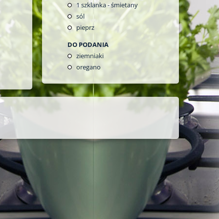
1
szklanka - śmietany
sól
pieprz
DO PODANIA
ziemniaki
oregano