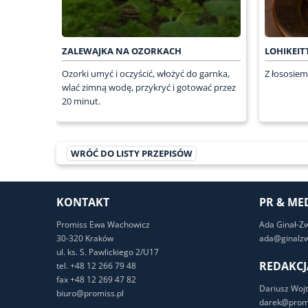
ZALEWAJKA NA OZORKACH
LOHIKEIT
Ozorki umyć i oczyścić, włożyć do garnka,
Z łososiem
wlać zimną wodę, przykryć i gotować przez
20 minut.
WRÓĆ DO LISTY PRZEPISÓW
KONTAKT
PR & ME
Promiss Ewa Wachowicz
Ada Ginał-Z
30-320 Kraków
ada@ginalzw
ul. ks. S. Pawlickiego 2/U17
REDAKCJ
tel. +48 12 266 79 48
fax +48 12 269 47 82
Dariusz Wojt
biuro@promiss.pl
darek@promi