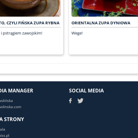
TO, CZYLI FIŃSKA ZUPA RYBNA
ORIENTALNA ZUPA DYNIOWA
 i pstrągiem zawojskim!
Wege!
DIA MANAGER
SOCIAL MEDIA
wolińska
olinska.com
A STRONY
ala
ss.pl