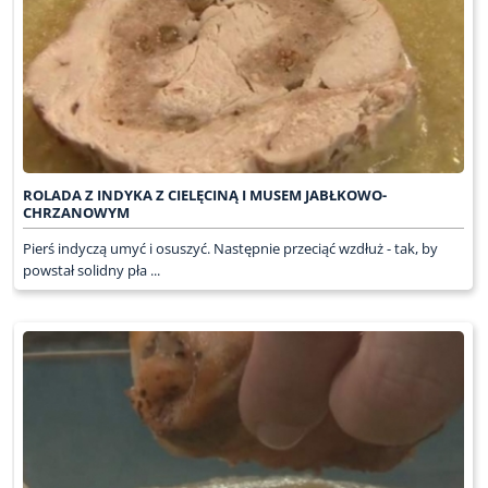
ROLADA Z INDYKA Z CIELĘCINĄ I MUSEM JABŁKOWO-
CHRZANOWYM
Pierś indyczą umyć i osuszyć. Następnie przeciąć wzdłuż - tak, by
powstał solidny pła ...