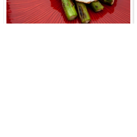
SZPARAGI Z RUSZTU
Z jajem i cytryną;-)
WRÓĆ DO LISTY PRZEPISÓW
KONTAKT
PR & MEDIA MANAGER
Promiss Ewa Wachowicz
Ada Ginał-Zwolińska
30-320 Kraków
ada@ginalzwolinska.com
ul. ks. S. Pawlickiego 2/U17
REDAKCJA STRONY
tel. +48 12 266 79 48
Dariusz Wojtala
fax +48 12 269 47 82
darek@promiss.pl
biuro@promiss.pl
SERWIS TECHNICZNY
SOCIAL MEDIA