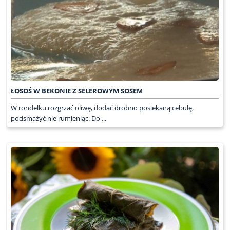
ŁOSOŚ W BEKONIE Z SELEROWYM SOSEM
W rondelku rozgrzać oliwę, dodać drobno posiekaną cebulę,
podsmażyć nie rumieniąc. Do ...