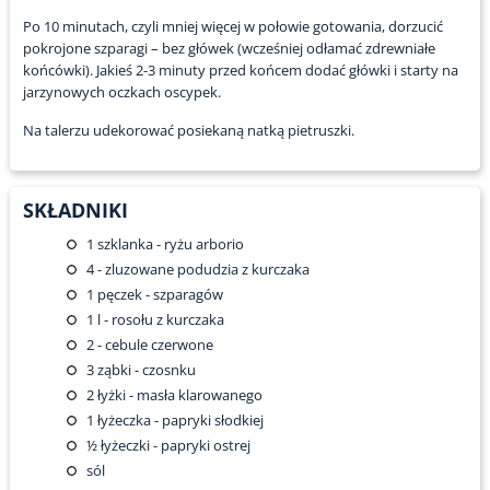
Po 10 minutach, czyli mniej więcej w połowie gotowania, dorzucić
pokrojone szparagi – bez główek (wcześniej odłamać zdrewniałe
końcówki). Jakieś 2-3 minuty przed końcem dodać główki i starty na
jarzynowych oczkach oscypek.
Na talerzu udekorować posiekaną natką pietruszki.
SKŁADNIKI
1
szklanka - ryżu arborio
4
- zluzowane podudzia z kurczaka
1
pęczek - szparagów
1
l - rosołu z kurczaka
2
- cebule czerwone
3
ząbki - czosnku
2
łyżki - masła klarowanego
1
łyżeczka - papryki słodkiej
½
łyżeczki - papryki ostrej
sól