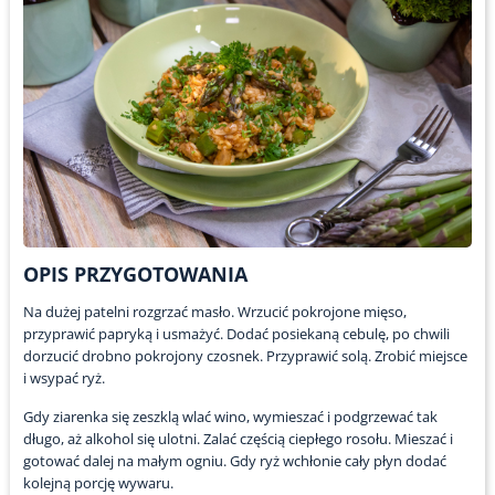
OPIS PRZYGOTOWANIA
Na dużej patelni rozgrzać masło. Wrzucić pokrojone mięso,
przyprawić papryką i usmażyć. Dodać posiekaną cebulę, po chwili
dorzucić drobno pokrojony czosnek. Przyprawić solą. Zrobić miejsce
i wsypać ryż.
Gdy ziarenka się zeszklą wlać wino, wymieszać i podgrzewać tak
długo, aż alkohol się ulotni. Zalać częścią ciepłego rosołu. Mieszać i
gotować dalej na małym ogniu. Gdy ryż wchłonie cały płyn dodać
kolejną porcję wywaru.