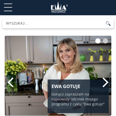
1
2
EWA GOTUJE
Gorąco zapraszam na
najnowszy odcinek mojego
programu z cyklu "Ewa gotuje"