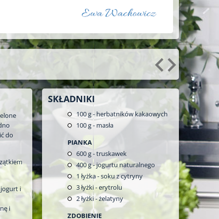
SKŁADNIKI
100
g - herbatników kakaowych
ielone
 dno
100
g - masła
ić do
PIANKA
600
g - truskawek
rzątkiem
400
g - jogurtu naturalnego
1
łyżka - soku z cytryny
3
łyżki - erytrolu
ogurt i
2
łyżki - żelatyny
nę i
ZDOBIENIE