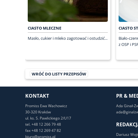
CIASTO MLECZNE
CIASTO S
Masło, cukier i mleko zagotować i ostudzić...
Biało-czer
z OSP i PS
WRÓĆ DO LISTY PRZEPISÓW
KONTAKT
PR & ME
Promiss Ewa Wachowicz
Ada Ginał-Z
30-320 Kraków
ada@ginalzw
ul. ks. S. Pawlickiego 2/U17
REDAKCJ
tel. +48 12 266 79 48
fax +48 12 269 47 82
Dariusz Wojt
biuro@promiss.pl