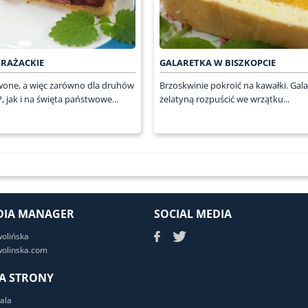
TRAŻACKIE
GALARETKA W BISZKOPCIE
wone, a więc zarówno dla druhów
Brzoskwinie pokroić na kawałki. Gala
P, jak i na święta państwowe...
żelatyną rozpuścić we wrzątku...
DIA MANAGER
SOCIAL MEDIA
wolińska
olinska.com
A STRONY
ala