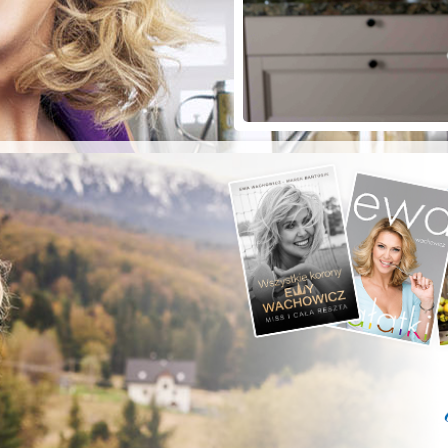
ZYSTE POD
RKĄ!
a grilla;-)