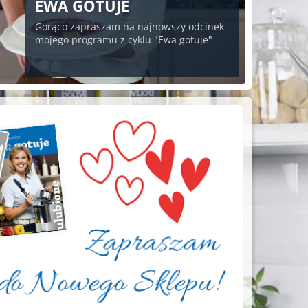
EWA GOTUJE
Gorąco zapraszam na najnowszy odcinek
mojego programu z cyklu "Ewa gotuje"