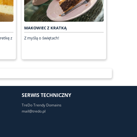
MAKOWIEC Z KRATKĄ
retkę z
Z myślą o świętach!
SERWIS TECHNICZNY
TreDo Trendy Domains
mail@tredo.pl