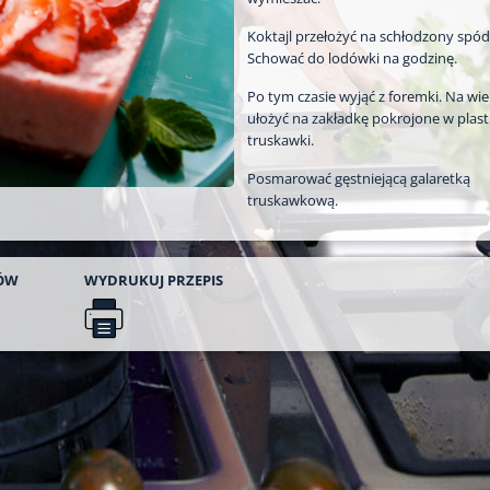
Koktajl przełożyć na schłodzony spód
Schować do lodówki na godzinę.
Po tym czasie wyjąć z foremki. Na wi
ułożyć na zakładkę pokrojone w plast
truskawki.
Posmarować gęstniejącą galaretką
truskawkową.
ÓW
WYDRUKUJ
PRZEPIS