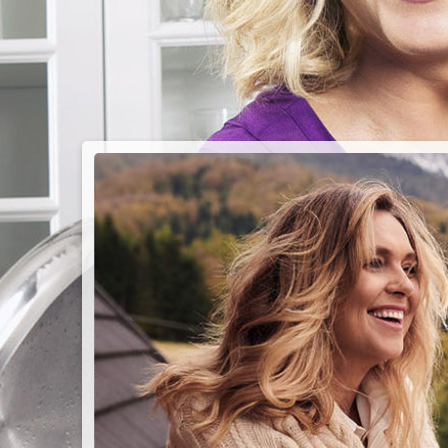
PIEC
CHMU
Przepisy n