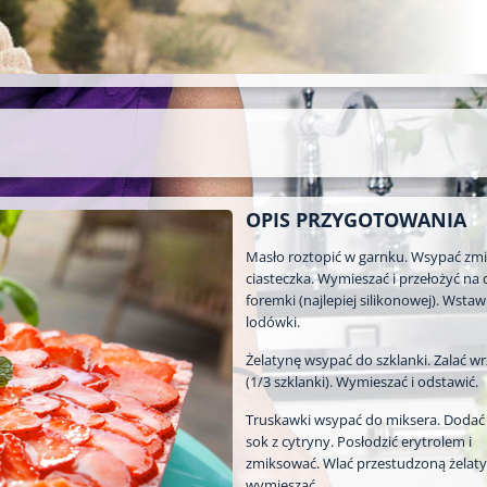
OPIS PRZYGOTOWANIA
Masło roztopić w garnku. Wsypać zm
ciasteczka. Wymieszać i przełożyć na
foremki (najlepiej silikonowej). Wstaw
lodówki.
Żelatynę wsypać do szklanki. Zalać w
(1/3 szklanki). Wymieszać i odstawić.
Truskawki wsypać do miksera. Dodać j
sok z cytryny. Posłodzić erytrolem i
zmiksować. Wlać przestudzoną żelaty
wymieszać.