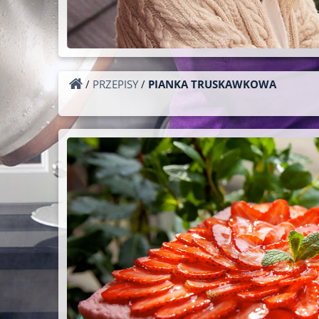
/
PRZEPISY
/
PIANKA TRUSKAWKOWA