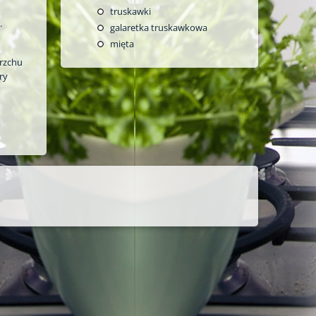
truskawki
.
galaretka truskawkowa
mięta
erzchu
ry