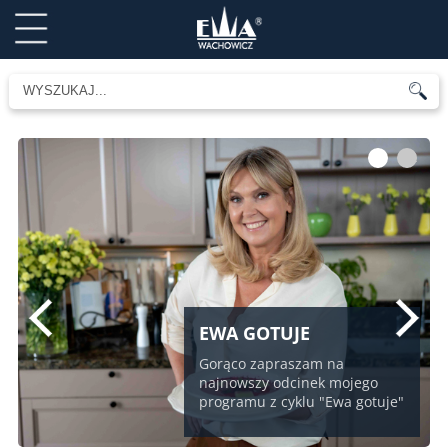
1
2
EWA GOTUJE
Gorąco zapraszam na
najnowszy odcinek mojego
programu z cyklu "Ewa gotuje"