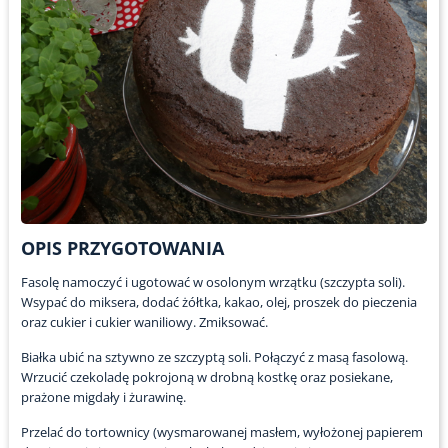
OPIS PRZYGOTOWANIA
Fasolę namoczyć i ugotować w osolonym wrzątku (szczypta soli).
Wsypać do miksera, dodać żółtka, kakao, olej, proszek do pieczenia
oraz cukier i cukier waniliowy. Zmiksować.
Białka ubić na sztywno ze szczyptą soli. Połączyć z masą fasolową.
Wrzucić czekoladę pokrojoną w drobną kostkę oraz posiekane,
prażone migdały i żurawinę.
Przelać do tortownicy (wysmarowanej masłem, wyłożonej papierem