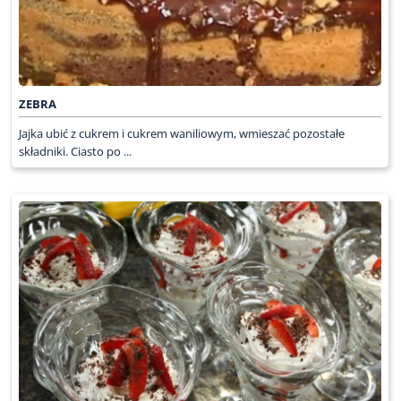
ZEBRA
Jajka ubić z cukrem i cukrem waniliowym, wmieszać pozostałe
składniki. Ciasto po ...