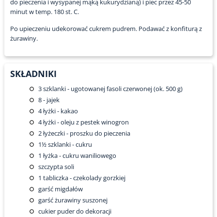
do pieczenia i wysypanej mąką kukurydzianą) i piec przez 45-50
minut w temp. 180 st. C.
Po upieczeniu udekorować cukrem pudrem. Podawać z konfiturą z
żurawiny.
SKŁADNIKI
3
szklanki - ugotowanej fasoli czerwonej (ok. 500 g)
8
- jajek
4
łyżki - kakao
4
łyżki - oleju z pestek winogron
2
łyżeczki - proszku do pieczenia
1½
szklanki - cukru
1
łyżka - cukru waniliowego
szczypta soli
1
tabliczka - czekolady gorzkiej
garść migdałów
garść żurawiny suszonej
cukier puder do dekoracji