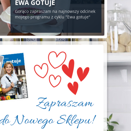
EWA GOTUJE
Gorąco zapraszam na najnowszy odcinek
mojego programu z cyklu "Ewa gotuje"