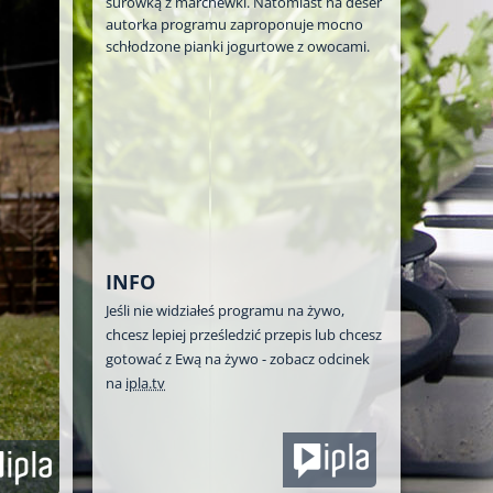
surówką z marchewki. Natomiast na deser
autorka programu zaproponuje mocno
schłodzone pianki jogurtowe z owocami.
INFO
Jeśli nie widziałeś programu na żywo,
chcesz lepiej prześledzić przepis lub chcesz
gotować z Ewą na żywo - zobacz odcinek
na
ipla.tv