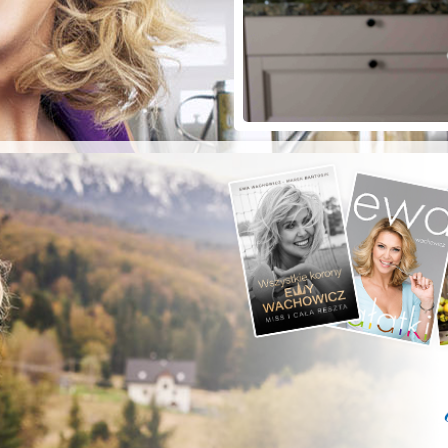
ZYSTE POD
RKĄ!
a grilla;-)