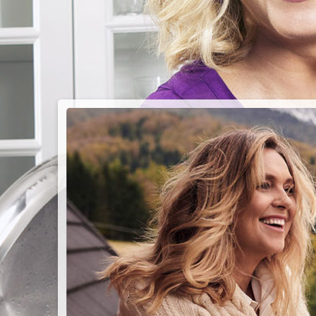
PIEC
CHMU
Przepisy n