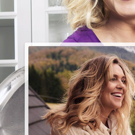
PIEC
CHMU
Przepisy n