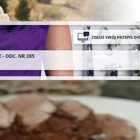
ZGŁOŚ SWÓJ PRZEPIS D
 - ODC. NR 285