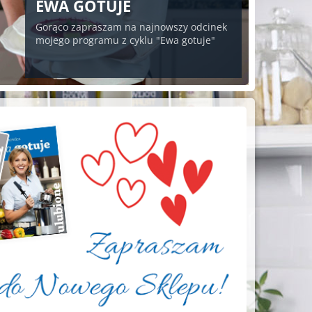
EWA GOTUJE
Gorąco zapraszam na najnowszy odcinek
mojego programu z cyklu "Ewa gotuje"