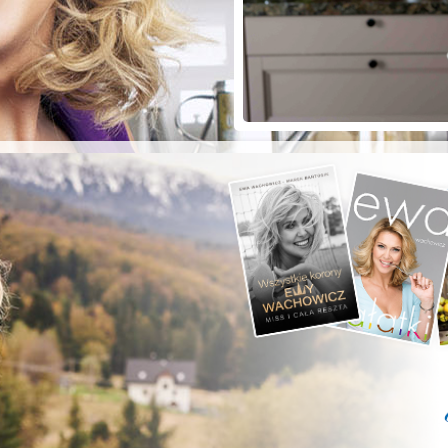
ZYSTE POD
RKĄ!
a grilla;-)