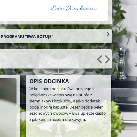
O PROGRAMU "EWA GOTUJE"
OPIS ODCINKA
W kolejnym odcinku Ewa przyrządzi
polędwiczkę wieprzową na purée z
ziemniaków i brokułów, a jako dodatek
poda modrą kapustę. Deser będzie pełen
sezonowych owoców – Ewa upiecze ciasto
z jabłkami i musem śliwkowym.