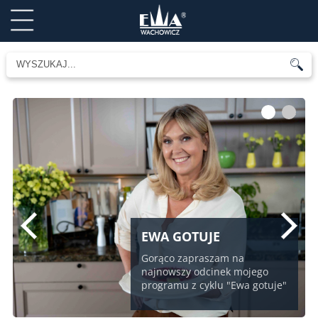
1
2
EWA GOTUJE
Gorąco zapraszam na
najnowszy odcinek mojego
programu z cyklu "Ewa gotuje"