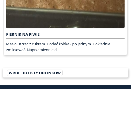
PIERNIK NA PIWIE
Masło utrzeć z cukrem. Dodać żółtka - po jednym. Dokładnie
zmiksować. Naprzemiennie d ...
WRÓĆ DO LISTY ODCINKÓW
KONTAKT
PR & MEDIA MANAGER
Promiss Ewa Wachowicz
Ada Ginał-Zwolińska
30-320 Kraków
ada@ginalzwolinska.com
ul. ks. S. Pawlickiego 2/U17
REDAKCJA STRONY
tel. +48 12 266 79 48
Dariusz Wojtala
fax +48 12 269 47 82
darek@promiss.pl
biuro@promiss.pl
SERWIS TECHNICZNY