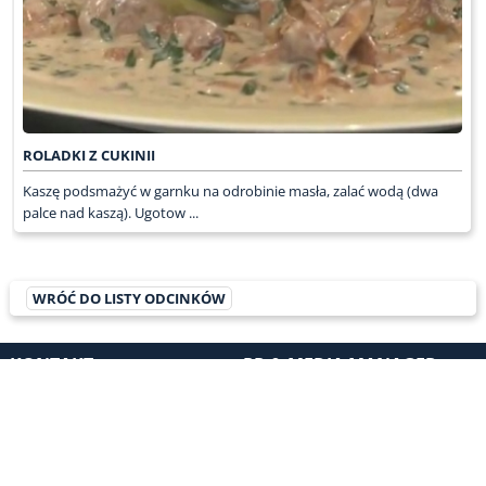
ROLADKI Z CUKINII
Kaszę podsmażyć w garnku na odrobinie masła, zalać wodą (dwa
palce nad kaszą). Ugotow ...
WRÓĆ DO LISTY ODCINKÓW
KONTAKT
PR & MEDIA MANAGER
Promiss Ewa Wachowicz
Ada Ginał-Zwolińska
30-320 Kraków
ada@ginalzwolinska.com
ul. ks. S. Pawlickiego 2/U17
REDAKCJA STRONY
tel. +48 12 266 79 48
Dariusz Wojtala
fax +48 12 269 47 82
darek@promiss.pl