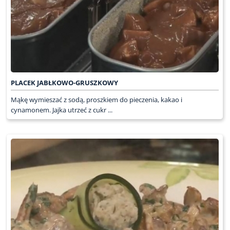
PLACEK JABŁKOWO-GRUSZKOWY
Mąkę wymieszać z sodą, proszkiem do pieczenia, kakao i
cynamonem. Jajka utrzeć z cukr ...