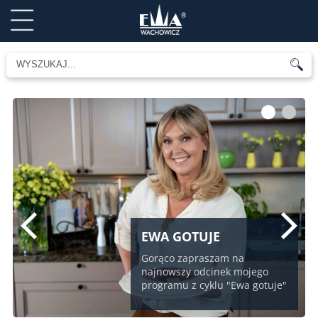
1
2
EWA GOTUJE
Gorąco zapraszam na
najnowszy odcinek mojego
programu z cyklu "Ewa gotuje"