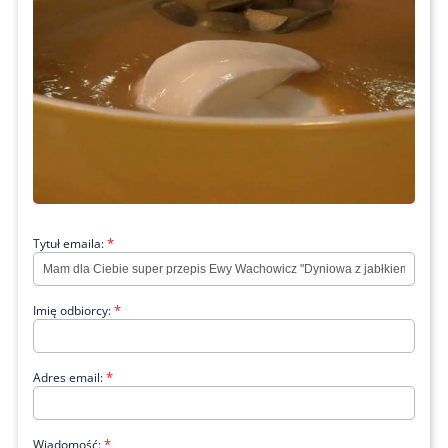
*
Tytuł emaila:
*
Imię odbiorcy:
*
Adres email:
*
Wiadomość: