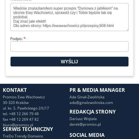
*
Podpis:
KONTAKT
PR & MEDIA MANAGER
Promiss Ewa Wachowicz
Ada Ginał-Zwolińska
30-320 Kraków
ada@ginalzwolinska.com
ul. ks. S. Pawlickiego 2/U17
REDAKCJA STRONY
tel. +48 12 266 79 48
Dariusz Wojtala
fax +48 12 269 47 82
darek@promiss.pl
biuro@promiss.pl
SERWIS TECHNICZNY
SOCIAL MEDIA
TreDo Trendy Domains