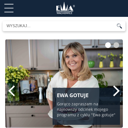
1
2
EWA GOTUJE
Gorąco zapraszam na
najnowszy odcinek mojego
programu z cyklu "Ewa gotuje"