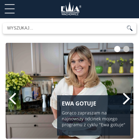
1
2
EWA GOTUJE
Gorąco zapraszam na
najnowszy odcinek mojego
programu z cyklu "Ewa gotuje"