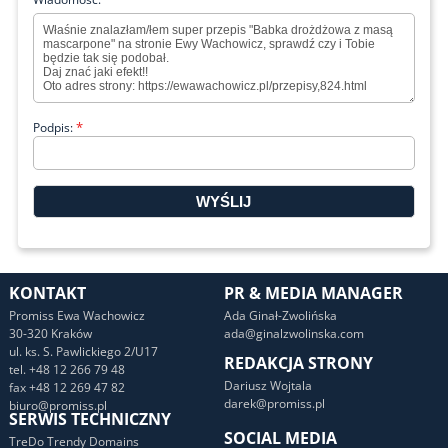
*
Podpis:
KONTAKT
PR & MEDIA MANAGER
Promiss Ewa Wachowicz
Ada Ginał-Zwolińska
30-320 Kraków
ada@ginalzwolinska.com
ul. ks. S. Pawlickiego 2/U17
REDAKCJA STRONY
tel. +48 12 266 79 48
Dariusz Wojtala
fax +48 12 269 47 82
darek@promiss.pl
biuro@promiss.pl
SERWIS TECHNICZNY
SOCIAL MEDIA
TreDo Trendy Domains