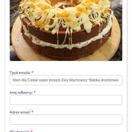
*
Tytuł emaila:
*
Imię odbiorcy:
*
Adres email:
*
Wiadomość: