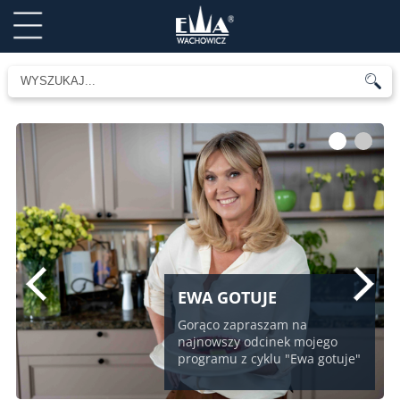
1
2
EWA GOTUJE
Gorąco zapraszam na
najnowszy odcinek mojego
programu z cyklu "Ewa gotuje"