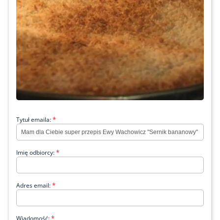
*
Tytuł emaila:
*
Imię odbiorcy:
*
Adres email:
*
Wiadomość: