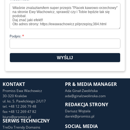
*
Podpis:
KONTAKT
PR & MEDIA MANAGER
Promiss Ewa Wachowicz
Ada Ginał-Zwolińska
30-320 Kraków
ada@ginalzwolinska.com
ul. ks. S. Pawlickiego 2/U17
REDAKCJA STRONY
tel. +48 12 266 79 48
Dariusz Wojtala
fax +48 12 269 47 82
darek@promiss.pl
biuro@promiss.pl
SERWIS TECHNICZNY
SOCIAL MEDIA
TreDo Trendy Domains