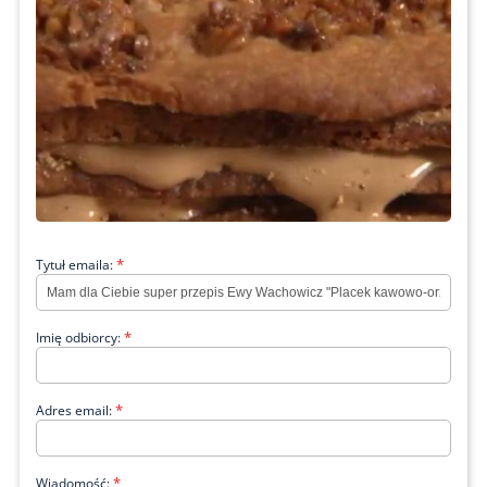
*
Tytuł emaila:
*
Imię odbiorcy:
*
Adres email:
*
Wiadomość: