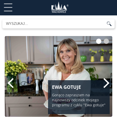
1
2
EWA GOTUJE
Gorąco zapraszam na
najnowszy odcinek mojego
programu z cyklu "Ewa gotuje"