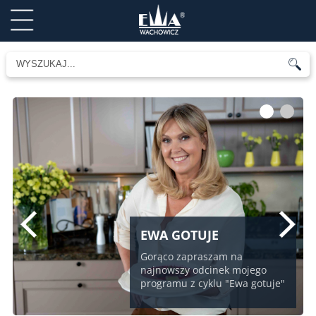
1
2
EWA GOTUJE
Gorąco zapraszam na
najnowszy odcinek mojego
programu z cyklu "Ewa gotuje"