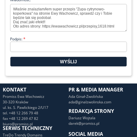
*
Podpis:
KONTAKT
PR & MEDIA MANAGER
Promiss Ewa Wachowicz
Ada Ginał-Zwolińska
30-320 Kraków
ada@ginalzwolinska.com
ul. ks. S. Pawlickiego 2/U17
REDAKCJA STRONY
tel. +48 12 266 79 48
Dariusz Wojtala
fax +48 12 269 47 82
darek@promiss.pl
biuro@promiss.pl
SERWIS TECHNICZNY
SOCIAL MEDIA
TreDo Trendy Domains