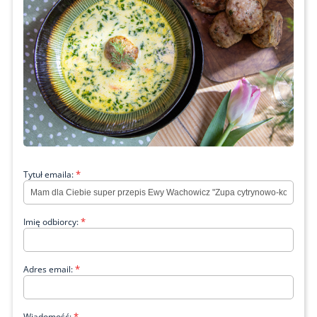
*
Tytuł emaila:
*
Imię odbiorcy:
*
Adres email:
*
Wiadomość: