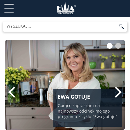
1
2
EWA GOTUJE
Gorąco zapraszam na
najnowszy odcinek mojego
programu z cyklu "Ewa gotuje"