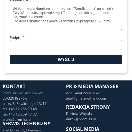
*
Podpis:
KONTAKT
PR & MEDIA MANAGER
Promiss Ewa Wachowicz
Ada Ginał-Zwolińska
30-320 Kraków
ada@ginalzwolinska.com
ul. ks. S. Pawlickiego 2/U17
REDAKCJA STRONY
tel. +48 12 266 79 48
Dariusz Wojtala
fax +48 12 269 47 82
darek@promiss.pl
biuro@promiss.pl
SERWIS TECHNICZNY
SOCIAL MEDIA
TreDo Trendy Domains