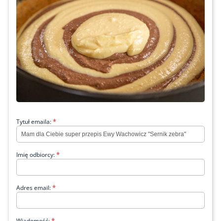
*
Tytuł emaila:
*
Imię odbiorcy:
*
Adres email:
*
Wiadomość: