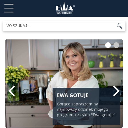
1
2
EWA GOTUJE
Gorąco zapraszam na
najnowszy odcinek mojego
programu z cyklu "Ewa gotuje"