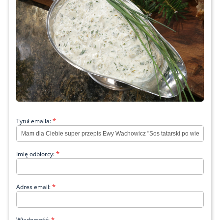
*
Tytuł emaila:
*
Imię odbiorcy:
*
Adres email:
*
Wiadomość: