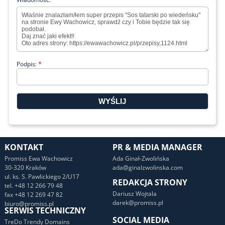
*
Podpis:
KONTAKT
PR & MEDIA MANAGER
Promiss Ewa Wachowicz
Ada Ginał-Zwolińska
30-320 Kraków
ada@ginalzwolinska.com
ul. ks. S. Pawlickiego 2/U17
REDAKCJA STRONY
tel. +48 12 266 79 48
Dariusz Wojtala
fax +48 12 269 47 82
darek@promiss.pl
biuro@promiss.pl
SERWIS TECHNICZNY
SOCIAL MEDIA
TreDo Trendy Domains