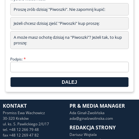
Proszę zrób dzisiaj "Piwoszki". Nie zapomnij kupić:
Jeżeli chcesz dzisiaj zjeść "Piwoszki" kup proszę:
A może masz ochotę dzisiaj na "Piwoszki"? Jeżeli tak, to kup
proszę:
*
Podpis:
KONTAKT
PR & MEDIA MANAGER
Promiss Ewa Wachowicz
Ada Ginał-Zwolińska
30-320 Kraków
ada@ginalzwolinska.com
ul. ks. S. Pawlickiego 2/U17
REDAKCJA STRONY
tel. +48 12 266 79 48
Dariusz Wojtala
fax +48 12 269 47 82