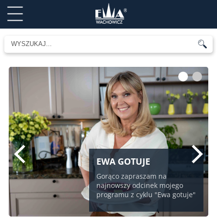
1
2
EWA GOTUJE
Gorąco zapraszam na
najnowszy odcinek mojego
programu z cyklu "Ewa gotuje"