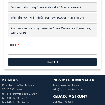
Proszę zrób dzisiaj "Pani Walewska". Nie zapomnij kupić:
Jeżeli chcesz dzisiaj zjeść "Pani Walewska" kup proszę:
A może masz ochotę dzisiaj na "Pani Walewska"? Jeżeli tak, to
kup proszę:
*
Podpis:
KONTAKT
PR & MEDIA MANAGER
Promiss Ewa Wachowicz
Ada Ginał-Zwolińska
30-320 Kraków
ada@ginalzwolinska.com
ul. ks. S. Pawlickiego 2/U17
REDAKCJA STRONY
tel. +48 12 266 79 48
Dariusz Wojtala
fax +48 12 269 47 82