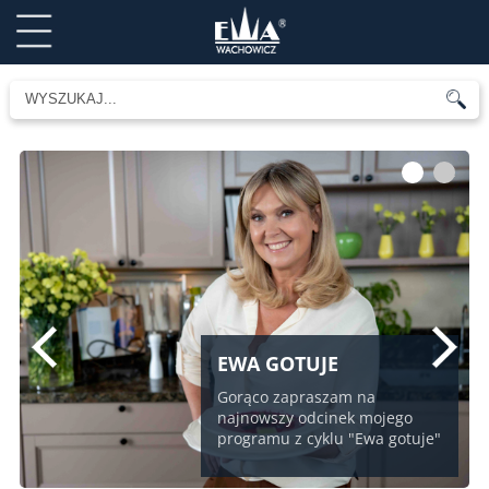
1
2
EWA GOTUJE
Gorąco zapraszam na
najnowszy odcinek mojego
programu z cyklu "Ewa gotuje"