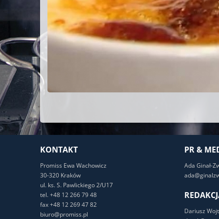
KONTAKT
PR & ME
Promiss Ewa Wachowicz
Ada Ginał-Z
30-320 Kraków
ada@ginalzw
ul. ks. S. Pawlickiego 2/U17
REDAKCJ
tel. +48 12 266 79 48
fax +48 12 269 47 82
Dariusz Wojt
biuro@promiss.pl