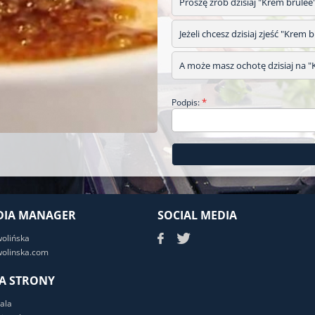
Proszę zrób dzisiaj "Krem brulee
Jeżeli chcesz dzisiaj zjeść "Krem 
A może masz ochotę dzisiaj na "K
*
Podpis:
DIA MANAGER
SOCIAL MEDIA
wolińska
olinska.com
A STRONY
ala