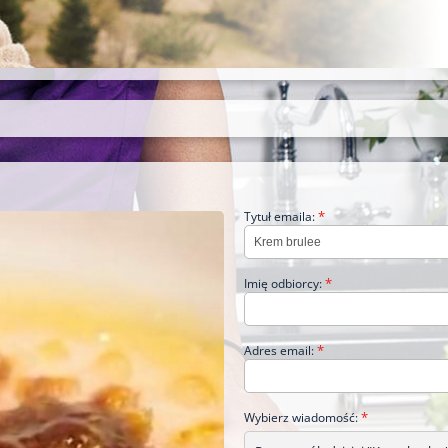
*
Tytuł emaila:
*
Imię odbiorcy:
*
Adres email:
*
Wybierz wiadomość: