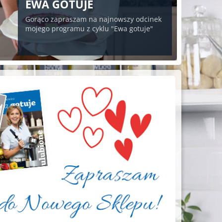
EWA GOTUJE
Gorąco zapraszam na najnowszy odcinek
mojego programu z cyklu "Ewa gotuje"