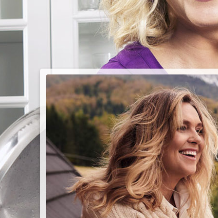
PIEC
CHMU
Przepisy n