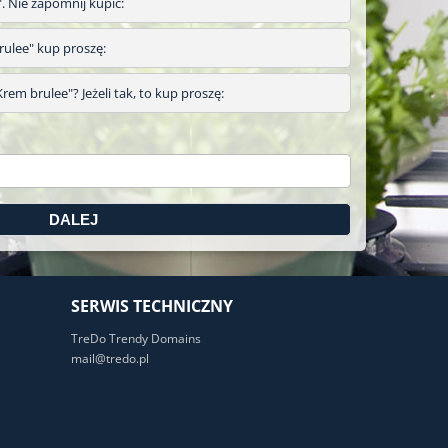
". Nie zapomnij kupić:
brulee" kup proszę:
rem brulee"? Jeżeli tak, to kup proszę:
SERWIS TECHNICZNY
TreDo Trendy Domains
mail@tredo.pl