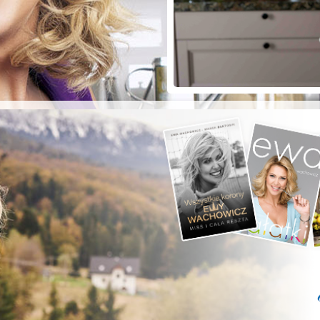
ZYSTE POD
RKĄ!
a grilla;-)