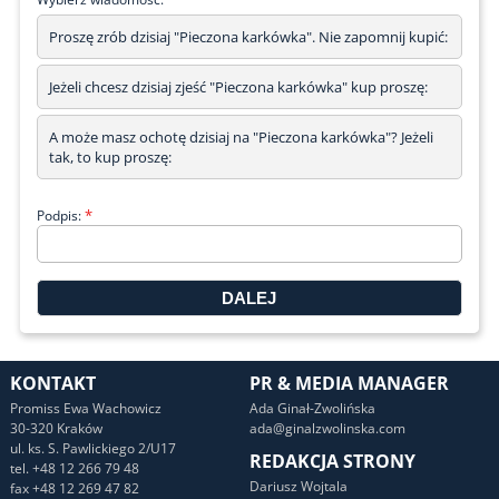
Proszę zrób dzisiaj "Pieczona karkówka". Nie zapomnij kupić:
Jeżeli chcesz dzisiaj zjeść "Pieczona karkówka" kup proszę:
A może masz ochotę dzisiaj na "Pieczona karkówka"? Jeżeli
tak, to kup proszę:
*
Podpis:
KONTAKT
PR & MEDIA MANAGER
Promiss Ewa Wachowicz
Ada Ginał-Zwolińska
30-320 Kraków
ada@ginalzwolinska.com
ul. ks. S. Pawlickiego 2/U17
REDAKCJA STRONY
tel. +48 12 266 79 48
Dariusz Wojtala
fax +48 12 269 47 82