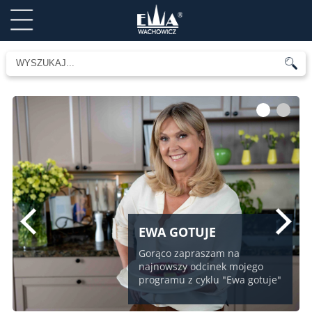
1
2
EWA GOTUJE
Gorąco zapraszam na
najnowszy odcinek mojego
programu z cyklu "Ewa gotuje"