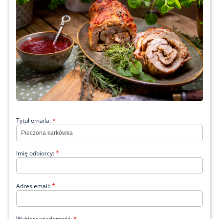
*
Tytuł emaila:
*
Imię odbiorcy:
*
Adres email:
*
Wybierz wiadomość: